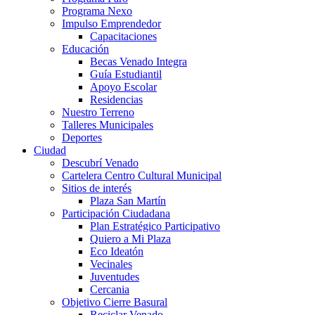
Programa Nexo
Impulso Emprendedor
Capacitaciones
Educación
Becas Venado Integra
Guía Estudiantil
Apoyo Escolar
Residencias
Nuestro Terreno
Talleres Municipales
Deportes
Ciudad
Descubrí Venado
Cartelera Centro Cultural Municipal
Sitios de interés
Plaza San Martín
Participación Ciudadana
Plan Estratégico Participativo
Quiero a Mi Plaza
Eco Ideatón
Vecinales
Juventudes
Cercania
Objetivo Cierre Basural
Reciclar Venado