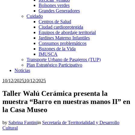
Bolsones verdes
Grandes Generadores
Cuidado
Centros de Salud
Ciudad cardioprotegida
Equipos de abordaje territorial
Jardines Materno Infantiles
Consumos problemáticos
Buzones de la Vida
IMUSCA
Transporte Urbano de Pasajeros (TUP)
Plan Estratégico Participativo
Noticias
10/12/2025
10/12/2025
Taller Walú Cerámica presenta la
muestra “Barro en nuestras manos II” en
la Casa Museo
by
Sabrina Fantini
in
Secretaría de Territorialidad y Desarrollo
Cultural