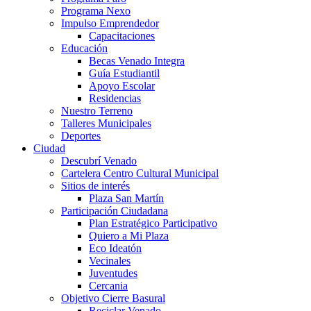
Programa Nexo
Impulso Emprendedor
Capacitaciones
Educación
Becas Venado Integra
Guía Estudiantil
Apoyo Escolar
Residencias
Nuestro Terreno
Talleres Municipales
Deportes
Ciudad
Descubrí Venado
Cartelera Centro Cultural Municipal
Sitios de interés
Plaza San Martín
Participación Ciudadana
Plan Estratégico Participativo
Quiero a Mi Plaza
Eco Ideatón
Vecinales
Juventudes
Cercania
Objetivo Cierre Basural
Reciclar Venado