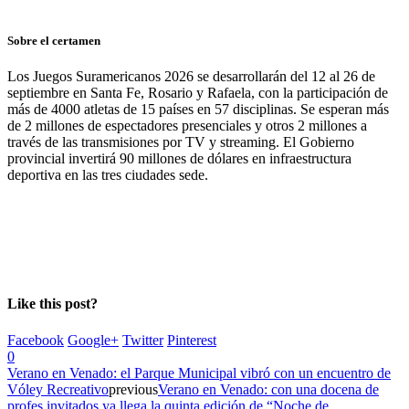
Sobre el certamen
Los Juegos Suramericanos 2026 se desarrollarán del 12 al 26 de
septiembre en Santa Fe, Rosario y Rafaela, con la participación de
más de 4000 atletas de 15 países en 57 disciplinas. Se esperan más
de 2 millones de espectadores presenciales y otros 2 millones a
través de las transmisiones por TV y streaming. El Gobierno
provincial invertirá 90 millones de dólares en infraestructura
deportiva en las tres ciudades sede.
Like this post?
Facebook
Google+
Twitter
Pinterest
0
Verano en Venado: el Parque Municipal vibró con un encuentro de
Vóley Recreativo
previous
Verano en Venado: con una docena de
profes invitados ya llega la quinta edición de “Noche de