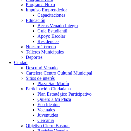
Programa Nexo
Impulso Emprendedor
Capacitaciones
Educación
Becas Venado Integra
Guía Estudiantil
Apoyo Escolar
Residencias
Nuestro Terreno
Talleres Municipales
Deportes
Ciudad
Descubrí Venado
Cartelera Centro Cultural Municipal
Sitios de interés
Plaza San Martín
Participación Ciudadana
Plan Estratégico Participativo
Quiero a Mi Plaza
Eco Ideatón
Vecinales
Juventudes
Cercania
Objetivo Cierre Basural
Reciclar Venado