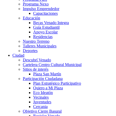
Programa Nexo
Impulso Emprendedor
Capacitaciones
Educación
Becas Venado Integra
Guía Estudiantil
Apoyo Escolar
Residencias
Nuestro Terreno
Talleres Municipales
Deportes
Ciudad
Descubrí Venado
Cartelera Centro Cultural Municipal
Sitios de interés
Plaza San Martín
Participación Ciudadana
Plan Estratégico Participativo
Quiero a Mi Plaza
Eco Ideatón
Vecinales
Juventudes
Cercania
Objetivo Cierre Basural
Reciclar Venado