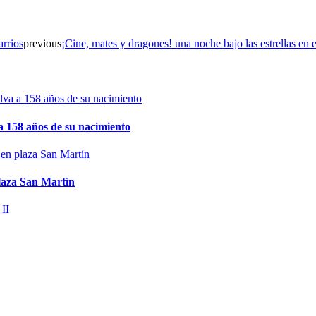
rrios
previous
¡Cine, mates y dragones! una noche bajo las estrellas en 
 158 años de su nacimiento
plaza San Martín