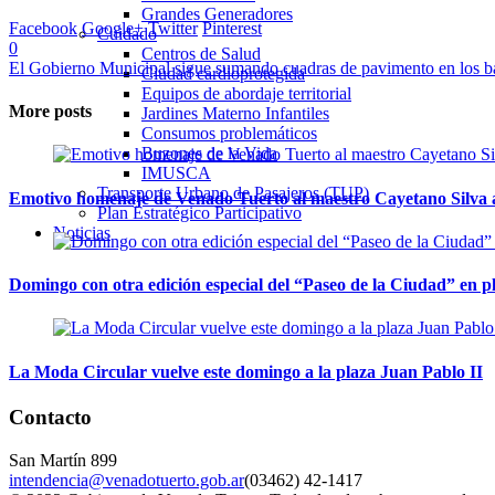
Grandes Generadores
Facebook
Google+
Twitter
Pinterest
Cuidado
0
Centros de Salud
El Gobierno Municipal sigue sumando cuadras de pavimento en los ba
Ciudad cardioprotegida
Equipos de abordaje territorial
More posts
Jardines Materno Infantiles
Consumos problemáticos
Buzones de la Vida
IMUSCA
Transporte Urbano de Pasajeros (TUP)
Emotivo homenaje de Venado Tuerto al maestro Cayetano Silva a
Plan Estratégico Participativo
Noticias
Domingo con otra edición especial del “Paseo de la Ciudad” en 
La Moda Circular vuelve este domingo a la plaza Juan Pablo II
Contacto
San Martín 899
intendencia@venadotuerto.gob.ar
(03462) 42-1417