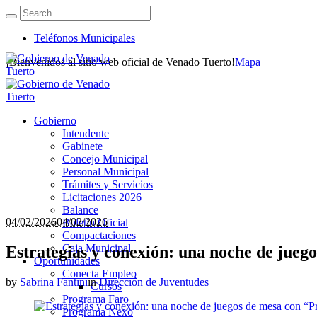
Teléfonos Municipales
¡Bienvenidos al sitio web oficial de Venado Tuerto!
Mapa
Gobierno
Intendente
Gabinete
Concejo Municipal
Personal Municipal
Trámites y Servicios
Licitaciones 2026
Balance
04/02/2026
04/02/2026
Boletín Oficial
Compactaciones
Caja Municipal
Estrategias y conexión: una noche de jue
Oportunidades
Conecta Empleo
by
Sabrina Fantini
in
Dirección de Juventudes
Cursos
Programa Faro
Programa Nexo