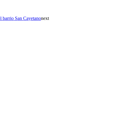
el barrio San Cayetano
next