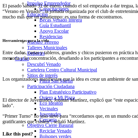
Impulso Emprendedor
El pasado sábado 31 de enero, cuando el sol empezaba a dar tregua, la
Capacitaciones
“Verano en Venado”, la jornada organizada por el club de entretenimien
Educación
mucho más que un pasatiempo: es una forma de encontrarnos.
Becas Venado Integra
Guía Estudiantil
Apoyo Escolar
Residencias
Herramientas para la vida
Nuestro Terreno
Talleres Municipales
Entre dados, cartas y tableros, grandes y chicos pusieron en práctica 
Deportes
memoria y la concentración, desafiando a los participantes a encontra
Ciudad
Descubrí Venado
Cartelera Centro Cultural Municipal
Sitios de interés
Los organizadores manifiestan que la idea es crear un ambiente de sana
Plaza San Martín
Participación Ciudadana
Plan Estratégico Participativo
Quiero a Mi Plaza
El director de Juventudes, Jonatan Martínez, explicó que “este espac
Eco Ideatón
lado”.
Vecinales
Juventudes
“Primer Turno” no solo sirve para “recordarnos que, en un mundo cad
Cercania
gratificantes que existen”, señaló Martínez.
Objetivo Cierre Basural
Reciclar Venado
Like this post?
Bolsones verdes