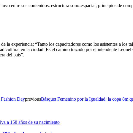
 tuvo entre sus contenidos: estructura sono-espacial; principios de com
s de la experiencia: “Tanto los capacitadores como los asistentes a los 
dad cultural en la ciudad. Es el camino trazado por el intendente Leonel 
era del país”.
o Fashion Day
previous
Básquet Femenino por la Igualdad: la copa 8m 