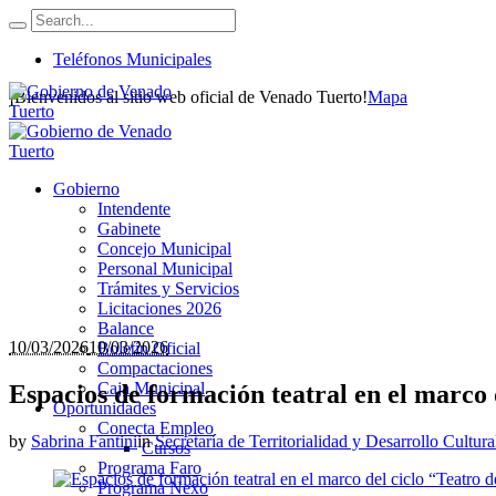
Teléfonos Municipales
¡Bienvenidos al sitio web oficial de Venado Tuerto!
Mapa
Gobierno
Intendente
Gabinete
Concejo Municipal
Personal Municipal
Trámites y Servicios
Licitaciones 2026
Balance
10/03/2026
10/03/2026
Boletín Oficial
Compactaciones
Caja Municipal
Espacios de formación teatral en el marco
Oportunidades
Conecta Empleo
by
Sabrina Fantini
in
Secretaría de Territorialidad y Desarrollo Cultura
Cursos
Programa Faro
Programa Nexo