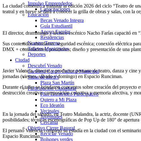
Impulso Emprendedor
La ciudad comenzó a transitar la edición 2026 del ciclo “Teatro de u
Capacitaciones
teatral y en breve se dará a conocer la grilla de obras y salas, con la o
Educación
Becas Venado Integra
Guía Estudiantil
Apoyo Escolar
El director, dramaturgo y técnico escénico Nacho Farías capacitó en “
Residencias
Nuestro Terreno
Sus contenidos abordaron: seguridad escénica; conexión eléctrica para 
Talleres Municipales
DMX + controladores; posiciones; diseño y presentación de una plant
Deportes
Ciudad
Descubrí Venado
Javier Valencia, director y productor peruano de teatro, danza y cine 
Cartelera Centro Cultural Municipal
jornadas (viernes, sábado y domingo) en Espacio Runciman.
Sitios de interés
Plaza San Martín
Durante el taller se brindaron conceptos sobre creación del proyecto es
Participación Ciudadana
destrucción creativa; composición colectiva y memoria afectiva, y mon
Plan Estratégico Participativo
Quiero a Mi Plaza
Eco Ideatón
Vecinales
En la jornada del sábado, en Teatro Malandra, la actriz, docente (UNR)
Juventudes
posibilidades; técnicas escenográficas de Pop Up de 180° de apertura (
Cercania
Objetivo Cierre Basural
El peruano Valencia completó su estadía en la ciudad con el seminari
Reciclar Venado
Espacio Runciman.
Bolsones verdes