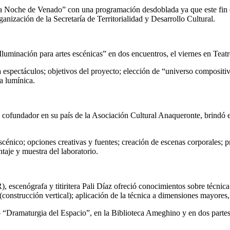
na Noche de Venado” con una programación desdoblada ya que este fin de
rganización de la Secretaría de Territorialidad y Desarrollo Cultural.
Iluminación para artes escénicas” en dos encuentros, el viernes en Teat
espectáculos; objetivos del proyecto; elección de “universo compositivo
a lumínica.
y cofundador en su país de la Asociación Cultural Anaqueronte, brindó e
cénico; opciones creativas y fuentes; creación de escenas corporales; pr
taje y muestra del laboratorio.
, escenógrafa y titiritera Pali Díaz ofreció conocimientos sobre técnic
construcción vertical); aplicación de la técnica a dimensiones mayores,
o “Dramaturgia del Espacio”, en la Biblioteca Ameghino y en dos parte