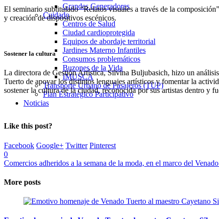
Grandes Generadores
El seminario subtitulado “Relatos visuales a través de la composición”
Cuidado
y creación de dispositivos escénicos.
Centros de Salud
Ciudad cardioprotegida
Equipos de abordaje territorial
Jardines Materno Infantiles
Sostener la cultura
Consumos problemáticos
Buzones de la Vida
La directora de Gestión Artística, Silvina Buljubasich, hizo un análisi
IMUSCA
Tuerto de apoyar los distintos lenguajes artísticos y fomentar la activi
Transporte Urbano de Pasajeros (TUP)
sostener la cultura de la ciudad, reconocida por sus artistas dentro y fu
Plan Estratégico Participativo
Noticias
Like this post?
Facebook
Google+
Twitter
Pinterest
0
Comercios adheridos a la semana de la moda, en el marco del Venad
More posts