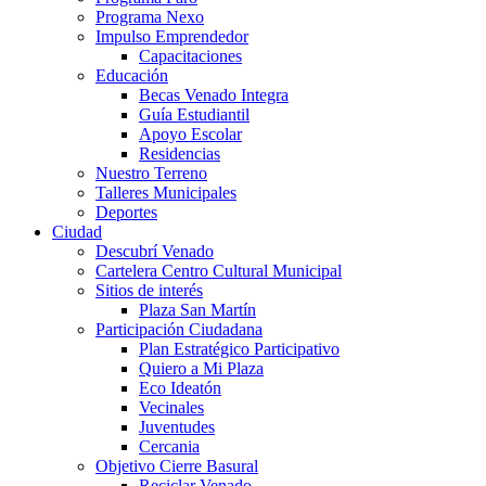
Programa Nexo
Impulso Emprendedor
Capacitaciones
Educación
Becas Venado Integra
Guía Estudiantil
Apoyo Escolar
Residencias
Nuestro Terreno
Talleres Municipales
Deportes
Ciudad
Descubrí Venado
Cartelera Centro Cultural Municipal
Sitios de interés
Plaza San Martín
Participación Ciudadana
Plan Estratégico Participativo
Quiero a Mi Plaza
Eco Ideatón
Vecinales
Juventudes
Cercania
Objetivo Cierre Basural
Reciclar Venado