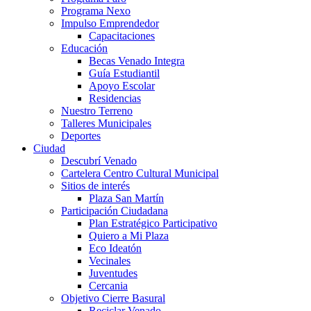
Programa Nexo
Impulso Emprendedor
Capacitaciones
Educación
Becas Venado Integra
Guía Estudiantil
Apoyo Escolar
Residencias
Nuestro Terreno
Talleres Municipales
Deportes
Ciudad
Descubrí Venado
Cartelera Centro Cultural Municipal
Sitios de interés
Plaza San Martín
Participación Ciudadana
Plan Estratégico Participativo
Quiero a Mi Plaza
Eco Ideatón
Vecinales
Juventudes
Cercania
Objetivo Cierre Basural
Reciclar Venado