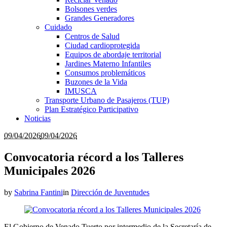
Bolsones verdes
Grandes Generadores
Cuidado
Centros de Salud
Ciudad cardioprotegida
Equipos de abordaje territorial
Jardines Materno Infantiles
Consumos problemáticos
Buzones de la Vida
IMUSCA
Transporte Urbano de Pasajeros (TUP)
Plan Estratégico Participativo
Noticias
09/04/2026
09/04/2026
Convocatoria récord a los Talleres
Municipales 2026
by
Sabrina Fantini
in
Dirección de Juventudes
El Gobierno de Venado Tuerto por intermedio de la Secretaría de