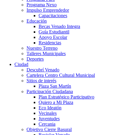
Programa Nexo
Impulso Emprendedor
Capacitaciones
Educación
Becas Venado Integra
Guía Estudiantil
Apoyo Escolar
Residencias
Nuestro Terreno
Talleres Municipales
Deportes
Ciudad
Descubrí Venado
Cartelera Centro Cultural Municipal
Sitios de interés
Plaza San Martín
Participación Ciudadana
Plan Estratégico Participativo
Quiero a Mi Plaza
Eco Ideatón
Vecinales
Juventudes
Cercania
Objetivo Cierre Basural
Reciclar Venado