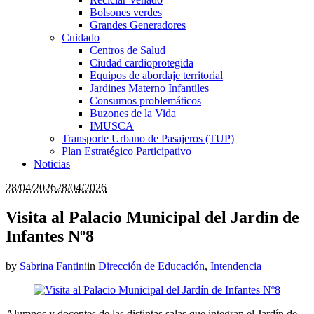
Bolsones verdes
Grandes Generadores
Cuidado
Centros de Salud
Ciudad cardioprotegida
Equipos de abordaje territorial
Jardines Materno Infantiles
Consumos problemáticos
Buzones de la Vida
IMUSCA
Transporte Urbano de Pasajeros (TUP)
Plan Estratégico Participativo
Noticias
28/04/2026
28/04/2026
Visita al Palacio Municipal del Jardín de
Infantes Nº8
by
Sabrina Fantini
in
Dirección de Educación
,
Intendencia
Alumnos y docentes de las distintas salas que integran el Jardín de