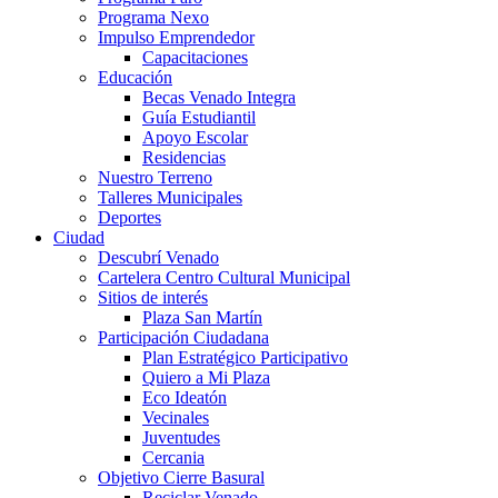
Programa Nexo
Impulso Emprendedor
Capacitaciones
Educación
Becas Venado Integra
Guía Estudiantil
Apoyo Escolar
Residencias
Nuestro Terreno
Talleres Municipales
Deportes
Ciudad
Descubrí Venado
Cartelera Centro Cultural Municipal
Sitios de interés
Plaza San Martín
Participación Ciudadana
Plan Estratégico Participativo
Quiero a Mi Plaza
Eco Ideatón
Vecinales
Juventudes
Cercania
Objetivo Cierre Basural
Reciclar Venado