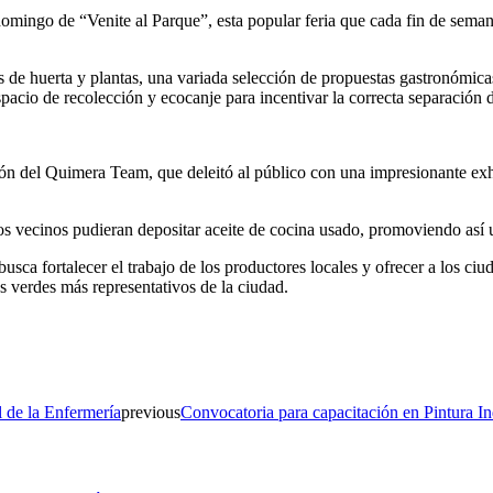
domingo de “Venite al Parque”, esta popular feria que cada fin de sema
os de huerta y plantas, una variada selección de propuestas gastronómica
spacio de recolección y ecocanje para incentivar la correcta separación 
ón del Quimera Team, que deleitó al público con una impresionante exh
os vecinos pudieran depositar aceite de cocina usado, promoviendo así 
 busca fortalecer el trabajo de los productores locales y ofrecer a los 
s verdes más representativos de la ciudad.
l de la Enfermería
previous
Convocatoria para capacitación en Pintura I