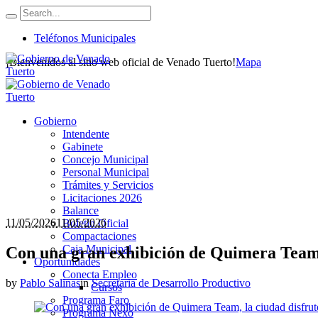
Teléfonos Municipales
¡Bienvenidos al sitio web oficial de Venado Tuerto!
Mapa
Gobierno
Intendente
Gabinete
Concejo Municipal
Personal Municipal
Trámites y Servicios
Licitaciones 2026
Balance
11/05/2026
11/05/2026
Boletín Oficial
Compactaciones
Caja Municipal
Con una gran exhibición de Quimera Team, 
Oportunidades
Conecta Empleo
by
Pablo Salinas
in
Secretaria de Desarrollo Productivo
Cursos
Programa Faro
Programa Nexo