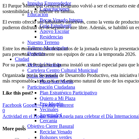
Impulso Emprendedor
El Parque Municipal General Belgrano volvió a ser el escenario este 
Capacitaciones
sostenibilidad y el disfrute en familia.
Educación
Becas Venado Integra
El evento ofreció sus habituales atractivos, como la venta de product
Guía Estudiantil
pudieron disfrutar del desayuno al aire libre. Además, se habilitó un e
Apoyo Escolar
Residencias
Nuestro Terreno
Talleres Municipales
Entre los momentos más destacados de la jornada estuvo la presentaci
Deportes
para presentar oficialmente sus equipos de cara a la temporada 2026.
Ciudad
Por su parte, el Programa Espuma instaló un stand especial para que l
Descubrí Venado
Cartelera Centro Cultural Municipal
Organizada por la Secretaría de Desarrollo Productivo, esta iniciativa
Sitios de interés
más responsable, todo esto en el entorno natural de uno de los espacio
Plaza San Martín
Participación Ciudadana
Plan Estratégico Participativo
Like this post?
Quiero a Mi Plaza
Eco Ideatón
Facebook
Google+
Twitter
Pinterest
Vecinales
0
Juventudes
Actividad en el Hogar Santa Ángela para celebrar el Día Internaciona
Cercania
Objetivo Cierre Basural
More posts
Reciclar Venado
Bolsones verdes