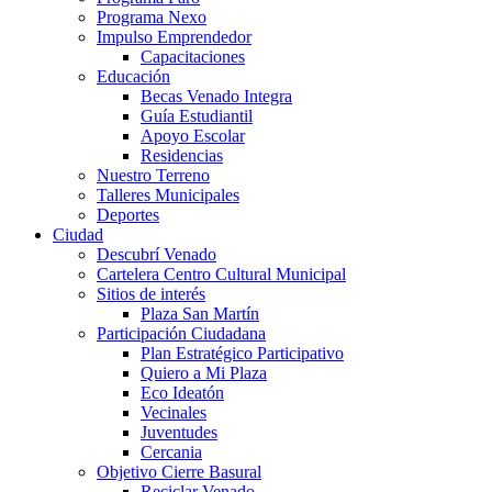
Programa Nexo
Impulso Emprendedor
Capacitaciones
Educación
Becas Venado Integra
Guía Estudiantil
Apoyo Escolar
Residencias
Nuestro Terreno
Talleres Municipales
Deportes
Ciudad
Descubrí Venado
Cartelera Centro Cultural Municipal
Sitios de interés
Plaza San Martín
Participación Ciudadana
Plan Estratégico Participativo
Quiero a Mi Plaza
Eco Ideatón
Vecinales
Juventudes
Cercania
Objetivo Cierre Basural
Reciclar Venado