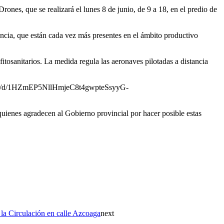
ones, que se realizará el lunes 8 de junio, de 9 a 18, en el predio de
ancia, que están cada vez más presentes en el ámbito productivo
fitosanitarios. La medida regula las aeronaves pilotadas a distancia
m/forms/d/1HZmEP5NllHmjeC8t4gwpteSsyyG-
ienes agradecen al Gobierno provincial por hacer posible estas
 la Circulación en calle Azcoaga
next