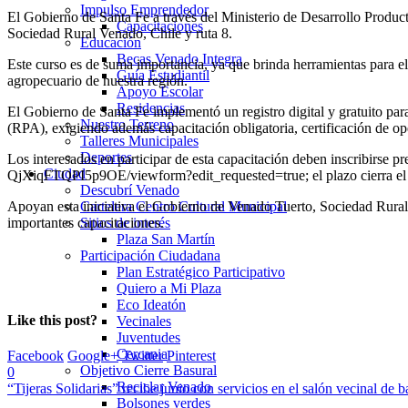
Impulso Emprendedor
El Gobierno de Santa Fe a través del Ministerio de Desarrollo Producti
Capacitaciones
Sociedad Rural Venado, Chile y ruta 8.
Educación
Becas Venado Integra
Este curso es de suma importancia, ya que brinda herramientas para el
Guía Estudiantil
agropecuario de nuestra región.
Apoyo Escolar
Residencias
El Gobierno de Santa Fe implementó un registro digital y gratuito para 
Nuestro Terreno
(RPA), exigiendo además capacitación obligatoria, certificación de op
Talleres Municipales
Deportes
Los interesados en participar de esta capacitación deben inscribi
Ciudad
QjXiqFTQPI5p9OE/viewform?edit_requested=true; el plazo cierra el vi
Descubrí Venado
Apoyan esta iniciativa el Gobierno de Venado Tuerto, Sociedad Rural
Cartelera Centro Cultural Municipal
importantes capacitaciones.
Sitios de interés
Plaza San Martín
Participación Ciudadana
Plan Estratégico Participativo
Quiero a Mi Plaza
Eco Ideatón
Like this post?
Vecinales
Juventudes
Cercania
Facebook
Google+
Twitter
Pinterest
Objetivo Cierre Basural
0
Reciclar Venado
“Tijeras Solidarias” recibe junio con servicios en el salón vecinal de 
Bolsones verdes