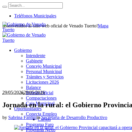
Teléfonos Municipales
¡Bienvenidos al sitio web oficial de Venado Tuerto!
Mapa
Gobierno
Intendente
Gabinete
Concejo Municipal
Personal Municipal
Trámites y Servicios
Licitaciones 2026
Balance
29/05/2026
29/05/2026
Boletín Oficial
Compactaciones
Caja Municipal
Jornada en la rural: el Gobierno Provinci
Oportunidades
Conecta Empleo
by
Sabrina Fantini
in
Secretaria de Desarrollo Productivo
Cursos
Programa Faro
Programa Nexo