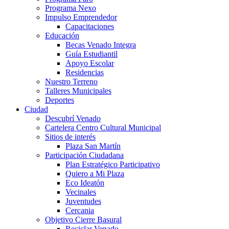
Programa Nexo
Impulso Emprendedor
Capacitaciones
Educación
Becas Venado Integra
Guía Estudiantil
Apoyo Escolar
Residencias
Nuestro Terreno
Talleres Municipales
Deportes
Ciudad
Descubrí Venado
Cartelera Centro Cultural Municipal
Sitios de interés
Plaza San Martín
Participación Ciudadana
Plan Estratégico Participativo
Quiero a Mi Plaza
Eco Ideatón
Vecinales
Juventudes
Cercania
Objetivo Cierre Basural
Reciclar Venado