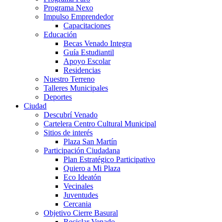
Programa Nexo
Impulso Emprendedor
Capacitaciones
Educación
Becas Venado Integra
Guía Estudiantil
Apoyo Escolar
Residencias
Nuestro Terreno
Talleres Municipales
Deportes
Ciudad
Descubrí Venado
Cartelera Centro Cultural Municipal
Sitios de interés
Plaza San Martín
Participación Ciudadana
Plan Estratégico Participativo
Quiero a Mi Plaza
Eco Ideatón
Vecinales
Juventudes
Cercania
Objetivo Cierre Basural
Reciclar Venado