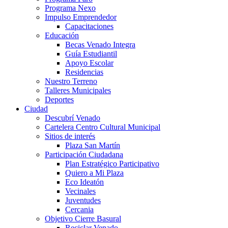
Programa Nexo
Impulso Emprendedor
Capacitaciones
Educación
Becas Venado Integra
Guía Estudiantil
Apoyo Escolar
Residencias
Nuestro Terreno
Talleres Municipales
Deportes
Ciudad
Descubrí Venado
Cartelera Centro Cultural Municipal
Sitios de interés
Plaza San Martín
Participación Ciudadana
Plan Estratégico Participativo
Quiero a Mi Plaza
Eco Ideatón
Vecinales
Juventudes
Cercania
Objetivo Cierre Basural
Reciclar Venado