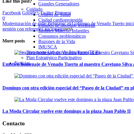
Like this post?
Grandes Generadores
Cuidado
Facebook
Google+
Twitter
Pinterest
Centros de Salud
0
Ciudad cardioprotegida
Modernización de calle Belgrano: el Gobierno de Venado Tuerto inicia
Equipos de abordaje territorial
gestión con referentes nacionales
next
Jardines Materno Infantiles
Consumos problemáticos
More posts
Buzones de la Vida
IMUSCA
Transporte Urbano de Pasajeros (TUP)
Plan Estratégico Participativo
Noticias
Emotivo homenaje de Venado Tuerto al maestro Cayetano Silva a
Domingo con otra edición especial del “Paseo de la Ciudad” en 
La Moda Circular vuelve este domingo a la plaza Juan Pablo II
Contacto