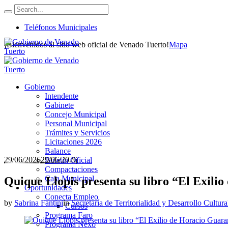
Teléfonos Municipales
¡Bienvenidos al sitio web oficial de Venado Tuerto!
Mapa
Gobierno
Intendente
Gabinete
Concejo Municipal
Personal Municipal
Trámites y Servicios
Licitaciones 2026
Balance
29/06/2026
29/06/2026
Boletín Oficial
Compactaciones
Caja Municipal
Quique Llopis presenta su libro “El Exili
Oportunidades
Conecta Empleo
by
Sabrina Fantini
in
Secretaría de Territorialidad y Desarrollo Cultura
Cursos
Programa Faro
Programa Nexo