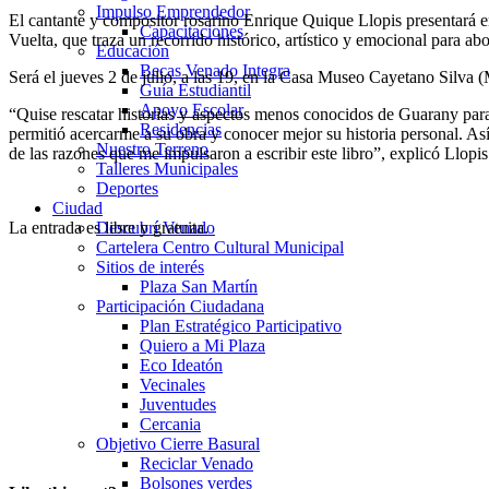
Impulso Emprendedor
El cantante y compositor rosarino Enrique Quique Llopis presentará e
Capacitaciones
Vuelta, que traza un recorrido histórico, artístico y emocional para a
Educación
Becas Venado Integra
Será el jueves 2 de julio, a las 19, en la Casa Museo Cayetano Silva 
Guía Estudiantil
Apoyo Escolar
“Quise rescatar historias y aspectos menos conocidos de Guarany para 
Residencias
permitió acercarme a su obra y conocer mejor su historia personal. Así
Nuestro Terreno
de las razones que me impulsaron a escribir este libro”, explicó Llopis
Talleres Municipales
Deportes
Ciudad
La entrada es libre y gratuita.
Descubrí Venado
Cartelera Centro Cultural Municipal
Sitios de interés
Plaza San Martín
Participación Ciudadana
Plan Estratégico Participativo
Quiero a Mi Plaza
Eco Ideatón
Vecinales
Juventudes
Cercania
Objetivo Cierre Basural
Reciclar Venado
Bolsones verdes