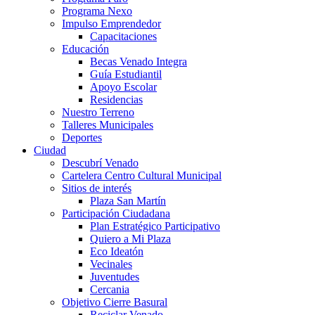
Programa Nexo
Impulso Emprendedor
Capacitaciones
Educación
Becas Venado Integra
Guía Estudiantil
Apoyo Escolar
Residencias
Nuestro Terreno
Talleres Municipales
Deportes
Ciudad
Descubrí Venado
Cartelera Centro Cultural Municipal
Sitios de interés
Plaza San Martín
Participación Ciudadana
Plan Estratégico Participativo
Quiero a Mi Plaza
Eco Ideatón
Vecinales
Juventudes
Cercania
Objetivo Cierre Basural
Reciclar Venado