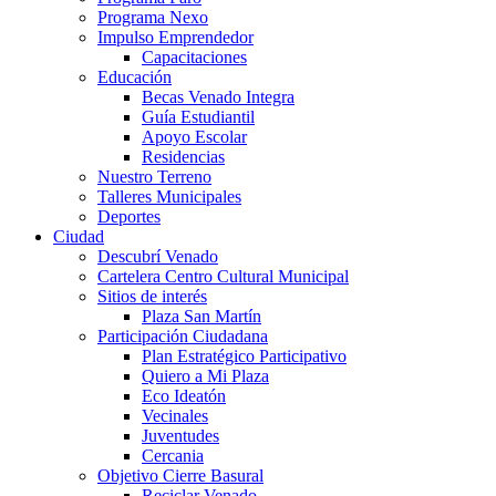
Programa Nexo
Impulso Emprendedor
Capacitaciones
Educación
Becas Venado Integra
Guía Estudiantil
Apoyo Escolar
Residencias
Nuestro Terreno
Talleres Municipales
Deportes
Ciudad
Descubrí Venado
Cartelera Centro Cultural Municipal
Sitios de interés
Plaza San Martín
Participación Ciudadana
Plan Estratégico Participativo
Quiero a Mi Plaza
Eco Ideatón
Vecinales
Juventudes
Cercania
Objetivo Cierre Basural
Reciclar Venado