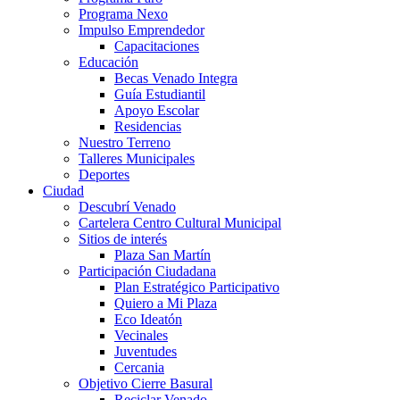
Programa Nexo
Impulso Emprendedor
Capacitaciones
Educación
Becas Venado Integra
Guía Estudiantil
Apoyo Escolar
Residencias
Nuestro Terreno
Talleres Municipales
Deportes
Ciudad
Descubrí Venado
Cartelera Centro Cultural Municipal
Sitios de interés
Plaza San Martín
Participación Ciudadana
Plan Estratégico Participativo
Quiero a Mi Plaza
Eco Ideatón
Vecinales
Juventudes
Cercania
Objetivo Cierre Basural
Reciclar Venado