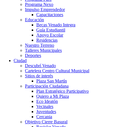
Programa Nexo
Impulso Emprendedor
Capacitaciones
Educación
Becas Venado Integra
Guía Estudiantil
Apoyo Escolar
Residencias
Nuestro Terreno
Talleres Municipales
Deportes
Ciudad
Descubrí Venado
Cartelera Centro Cultural Municipal
Sitios de interés
Plaza San Martín
Participación Ciudadana
Plan Estratégico Participativo
Quiero a Mi Plaza
Eco Ideatón
Vecinales
Juventudes
Cercania
Objetivo Cierre Basural
Reciclar Venado