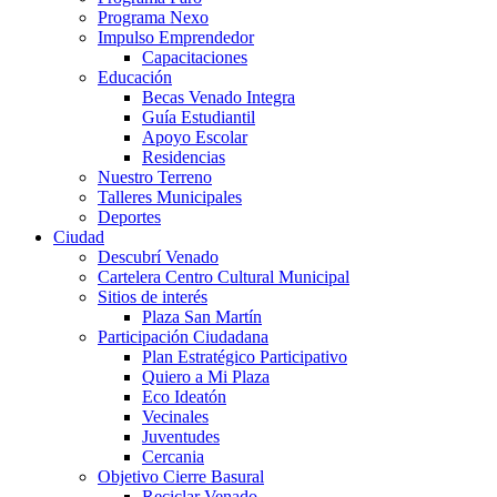
Programa Nexo
Impulso Emprendedor
Capacitaciones
Educación
Becas Venado Integra
Guía Estudiantil
Apoyo Escolar
Residencias
Nuestro Terreno
Talleres Municipales
Deportes
Ciudad
Descubrí Venado
Cartelera Centro Cultural Municipal
Sitios de interés
Plaza San Martín
Participación Ciudadana
Plan Estratégico Participativo
Quiero a Mi Plaza
Eco Ideatón
Vecinales
Juventudes
Cercania
Objetivo Cierre Basural
Reciclar Venado