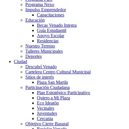
Programa Nexo
Impulso Emprendedor
Capacitaciones
Educación
Becas Venado Integra
Guía Estudiantil
Apoyo Escolar
Residencias
Nuestro Terreno
Talleres Municipales
Deportes
Ciudad
Descubrí Venado
Cartelera Centro Cultural Municipal
Sitios de interés
Plaza San Martín
Participación Ciudadana
Plan Estratégico Participativo
Quiero a Mi Plaza
Eco Ideatón
Vecinales
Juventudes
Cercania
Objetivo Cierre Basural
Reciclar Venado