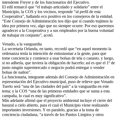
intendente Freyre y de los funcionarios del Ejecutivo.
El edil remarcó que “el trabajo articulado y solidario” entre el
Municipio, la COS y los vecinos, responde “al perfil de esta
Cooperativa”, hallando eco positivo en los consejeros de la entidad.
“Este Consejo de Administración nos dijo que sí cuando trajimos la
idea por primera vez, algo que no siempre ocurre. Por eso queremos
agradecer a la Cooperativa y a sus empleados por la buena voluntad
de trabajar en conjunto”, acotó.
Venado, a la vanguardia
La secretaria Orlanda, en tanto, recordó que “en aquel momento la
ordenanza tenía la intención de entusiasmar a la gente, para que
tome conciencia y comience a usar bolsas de tela o canasto, y luego,
si no adhería, que tuviera la obligación de hacerlo; así es que el 1º de
junio ningún supermercado o negocio podrá entregar o vender
bolsas de nailon”.
La funcionaria, integrante además del Consejo de Administración en
representación del Ejecutivo municipal, puso de relieve que Venado
Tuerto será “una de las ciudades del país” a la vanguardia en este
tema; y la COS “una de las primeras entidades que se suma a esta
campaña, lo cual es muy significativo”.
Más adelante afirmó que el proyecto ambiental incluye el cierre del
basural a cielo abierto, para el cual el Municipio viene realizando
importantes inversiones. Y en paralelo, gracias a la toma de
conciencia ciudadana, “a través de los Puntos Limpios y otros