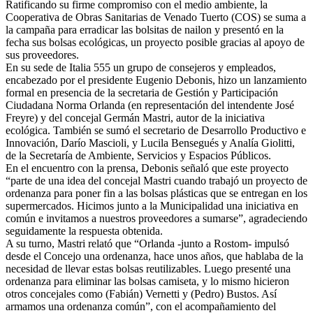
Ratificando su firme compromiso con el medio ambiente, la
Cooperativa de Obras Sanitarias de Venado Tuerto (COS) se suma a
la campaña para erradicar las bolsitas de nailon y presentó en la
fecha sus bolsas ecológicas, un proyecto posible gracias al apoyo de
sus proveedores.
En su sede de Italia 555 un grupo de consejeros y empleados,
encabezado por el presidente Eugenio Debonis, hizo un lanzamiento
formal en presencia de la secretaria de Gestión y Participación
Ciudadana Norma Orlanda (en representación del intendente José
Freyre) y del concejal Germán Mastri, autor de la iniciativa
ecológica. También se sumó el secretario de Desarrollo Productivo e
Innovación, Darío Mascioli, y Lucila Bensegués y Analía Giolitti,
de la Secretaría de Ambiente, Servicios y Espacios Públicos.
En el encuentro con la prensa, Debonis señaló que este proyecto
“parte de una idea del concejal Mastri cuando trabajó un proyecto de
ordenanza para poner fin a las bolsas plásticas que se entregan en los
supermercados. Hicimos junto a la Municipalidad una iniciativa en
común e invitamos a nuestros proveedores a sumarse”, agradeciendo
seguidamente la respuesta obtenida.
A su turno, Mastri relató que “Orlanda -junto a Rostom- impulsó
desde el Concejo una ordenanza, hace unos años, que hablaba de la
necesidad de llevar estas bolsas reutilizables. Luego presenté una
ordenanza para eliminar las bolsas camiseta, y lo mismo hicieron
otros concejales como (Fabián) Vernetti y (Pedro) Bustos. Así
armamos una ordenanza común”, con el acompañamiento del