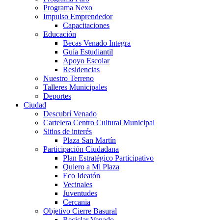
Programa Nexo
Impulso Emprendedor
Capacitaciones
Educación
Becas Venado Integra
Guía Estudiantil
Apoyo Escolar
Residencias
Nuestro Terreno
Talleres Municipales
Deportes
Ciudad
Descubrí Venado
Cartelera Centro Cultural Municipal
Sitios de interés
Plaza San Martín
Participación Ciudadana
Plan Estratégico Participativo
Quiero a Mi Plaza
Eco Ideatón
Vecinales
Juventudes
Cercania
Objetivo Cierre Basural
Reciclar Venado