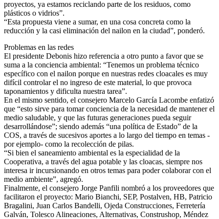
proyectos, ya estamos reciclando parte de los residuos, como
plásticos o vidrios”.
“Esta propuesta viene a sumar, en una cosa concreta como la
reducción y la casi eliminación del nailon en la ciudad”, ponderó.
Problemas en las redes
El presidente Debonis hizo referencia a otro punto a favor que se
suma a la conciencia ambiental: “Tenemos un problema técnico
específico con el nailon porque en nuestras redes cloacales es muy
difícil controlar el no ingreso de este material, lo que provoca
taponamientos y dificulta nuestra tarea”.
En el mismo sentido, el consejero Marcelo García Lacombe enfatizó
que “esto sirve para tomar conciencia de la necesidad de mantener el
medio saludable, y que las futuras generaciones pueda seguir
desarrollándose”; siendo además “una política de Estado” de la
COS, a través de sucesivos aportes a lo largo del tiempo en temas -
por ejemplo- como la recolección de pilas.
“Si bien el saneamiento ambiental es la especialidad de la
Cooperativa, a través del agua potable y las cloacas, siempre nos
interesa ir incursionando en otros temas para poder colaborar con el
medio ambiente”, agregó.
Finalmente, el consejero Jorge Panfili nombró a los proveedores que
facilitaron el proyecto: Mario Bianchi, SEP, Postalven, HB, Patricio
Bragalini, Juan Carlos Bandelli, Ojeda Construcciones, Ferretería
Galván, Tolesco Alineaciones, Alternativas, Construshop, Méndez