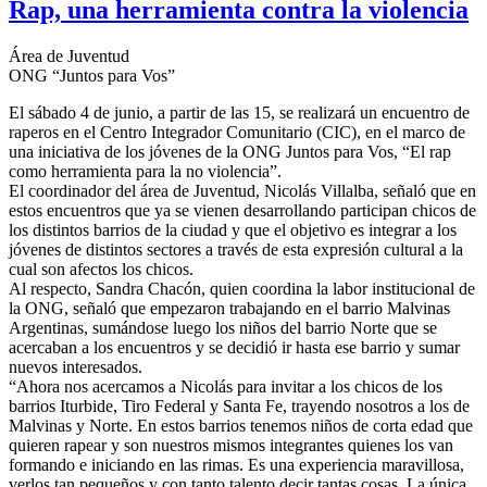
Rap, una herramienta contra la violencia
Área de Juventud
ONG “Juntos para Vos”
El sábado 4 de junio, a partir de las 15, se realizará un encuentro de
raperos en el Centro Integrador Comunitario (CIC), en el marco de
una iniciativa de los jóvenes de la ONG Juntos para Vos, “El rap
como herramienta para la no violencia”.
El coordinador del área de Juventud, Nicolás Villalba, señaló que en
estos encuentros que ya se vienen desarrollando participan chicos de
los distintos barrios de la ciudad y que el objetivo es integrar a los
jóvenes de distintos sectores a través de esta expresión cultural a la
cual son afectos los chicos.
Al respecto, Sandra Chacón, quien coordina la labor institucional de
la ONG, señaló que empezaron trabajando en el barrio Malvinas
Argentinas, sumándose luego los niños del barrio Norte que se
acercaban a los encuentros y se decidió ir hasta ese barrio y sumar
nuevos interesados.
“Ahora nos acercamos a Nicolás para invitar a los chicos de los
barrios Iturbide, Tiro Federal y Santa Fe, trayendo nosotros a los de
Malvinas y Norte. En estos barrios tenemos niños de corta edad que
quieren rapear y son nuestros mismos integrantes quienes los van
formando e iniciando en las rimas. Es una experiencia maravillosa,
verlos tan pequeños y con tanto talento decir tantas cosas. La única