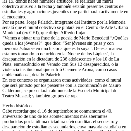
las 15, donde habrá números artísticos, se realizará un mural
colectivo alusivo a la fecha y también estarán presentes centros de
estudiantes y agrupaciones juveniles que participarán activamente en
el encuentro.
Por su parte, Jorge Palarich, integrante del Instituto por la Memoria,
señaló que el mural colectivo se pintará en el Centro de Arte Urbano
Municipal (ex CEJ), que dirige Alfredo Luján.
"Vamos a pintar una frase de la poesía de Mario Benedetti “¿Qué les
queda a los jóvenes?”, que dice: “Ser jóvenes sin prisa y con
memoria /situarse en una historia que es la suya”. De esta manera
estamos tomando lo ocurrido en la 'Noche de los Lápices', la
desaparición en la dictadura de 236 adolescentes y los 10 de La
Plata, enmarcándolo en Venado con Sus 12 desaparecidos, o la
violencia institucional que sufrió Clemente Arona, como casos
emblemáticos", detalló Palarich.
En este contexto se organizaron otras actividades, como el mural
que será pintado por los presentes con la coordinación de Mauro
Calderone; se presentarán alumnos de la Escuela Municipal de
Teatro Musical; y también grupos de rap.
Hecho histórico
Cabe recordar que el 16 de septiembre se conmemora el 40,
aniversario de uno de los acontecimientos más aberrantes
producidos por la última dictadura cívico-militar: el secuestro y
desaparición de estudiantes secundarios, cuya mayoría estudiaba en