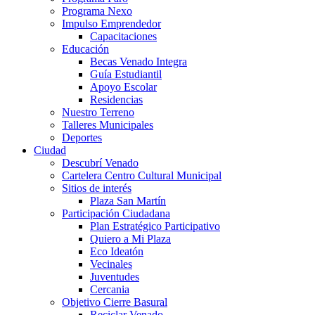
Programa Nexo
Impulso Emprendedor
Capacitaciones
Educación
Becas Venado Integra
Guía Estudiantil
Apoyo Escolar
Residencias
Nuestro Terreno
Talleres Municipales
Deportes
Ciudad
Descubrí Venado
Cartelera Centro Cultural Municipal
Sitios de interés
Plaza San Martín
Participación Ciudadana
Plan Estratégico Participativo
Quiero a Mi Plaza
Eco Ideatón
Vecinales
Juventudes
Cercania
Objetivo Cierre Basural
Reciclar Venado