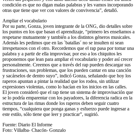
condición es que no digan malas palabras y les vamos incorporando
otras que tiene que ver con valores de convivencia”, detalló.
Ampliar el vocabulario
Por su parte, Gonza, joven integrante de la ONG, dio detalles sobre
los puntos en los que basan el aprendizaje, “primero les enseñamos a
respetarse mutuamente y también a los distintos géneros musicales.
Además les pedimos que en las `batallas´ no se insulten ni sean
irrespetuosos con el otro. Recordemos que el rap pasa por tomar una
palabra y a partir de ella improvisar, por eso a los chiquitos les
proponemos que lean para ampliar el vocabulario y poder así crecer
personalmente. Creemos que a través del rap pueden descargar sus
frustraciones, sus problemas, que los pueden cantar en una canción
y sacárselos de dentro suyo”, indicó Gonza, señalando que hoy los
raperos apuntan a pintar la realidad que los rodea, sin utilizar
expresiones violentas, como lo hacían en los inicios en las calles.
El joven consideró que el rap tiene un sistema de improvisación que
se lo podría emparentar con los payadores, la diferencia radica en la
estructura de las rimas donde los raperos deben seguir cuatro
tiempos, “cualquiera que ponga ganas y esfuerzo puede ingresar a
este estilo, sólo tiene que leer y practicar”, sugirió.
Fuente: Diario El Informe
Foto: Villalba- Chacón- Gonzalo