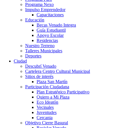
Programa Nexo
Impulso Emprendedor
Capacitaciones
Educación
Becas Venado Integra
Guía Estudiantil
Apoyo Escolar
Residencias
Nuestro Terreno
Talleres Municipales
Deportes
Ciudad
Descubrí Venado
Cartelera Centro Cultural Municipal
Sitios de interés
Plaza San Martín
Participación Ciudadana
Plan Estratégico Participativo
Quiero a Mi Plaza
Eco Ideatón
Vecinales
Juventudes
Cercania
Objetivo Cierre Basural
Reciclar Venado