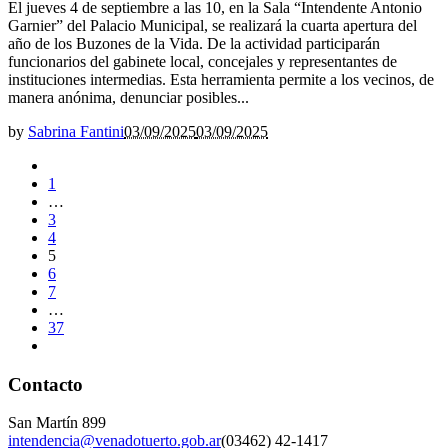
El jueves 4 de septiembre a las 10, en la Sala “Intendente Antonio
Garnier” del Palacio Municipal, se realizará la cuarta apertura del
año de los Buzones de la Vida. De la actividad participarán
funcionarios del gabinete local, concejales y representantes de
instituciones intermedias. Esta herramienta permite a los vecinos, de
manera anónima, denunciar posibles...
by
Sabrina Fantini
03/09/2025
03/09/2025
1
…
3
4
5
6
7
…
37
Contacto
San Martín 899
intendencia@venadotuerto.gob.ar
(03462) 42-1417