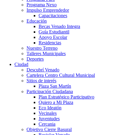
Programa Nexo
Impulso Emprendedor
Capacitaciones
Educación
Becas Venado Integra
Guía Estudiantil
Apoyo Escolar
Residencias
Nuestro Terreno
Talleres Municipales
Deportes
Ciudad
Descubrí Venado
Cartelera Centro Cultural Municipal
Sitios de interés
Plaza San Martín
Participación Ciudadana
Plan Estratégico Participativo
Quiero a Mi Plaza
Eco Ideatón
Vecinales
Juventudes
Cercania
Objetivo Cierre Basural
Reciclar Venado