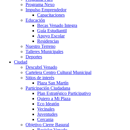
Programa Nexo
Impulso Emprendedor
Capacitaciones
Educación
Becas Venado Integra
Guía Estudiantil
Apoyo Escolar
Residencias
Nuestro Terreno
Talleres Municipales
Deportes
Ciudad
Descubrí Venado
Cartelera Centro Cultural Municipal
Sitios de interés
Plaza San Martín
Participación Ciudadana
Plan Estratégico Participativo
Quiero a Mi Plaza
Eco Ideatón
Vecinales
Juventudes
Cercania
Objetivo Cierre Basural
Reciclar Venado