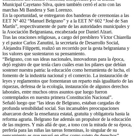
Municipal Cayetano Silva, quien también cerró el acto con las
marchas Mi Bandera y San Lorenzo.
En la oportunidad, se entregaron dos banderas de ceremonias a las
EET Nº 402 “Manuel Belgrano” y a la EET Nº 602 “José de San
Martín”, respectivamente de parte de las autoridades municipales y
la Asociación Belgraniana, encabezada por Daniel Alzari.
Tras las oraciones religiosas, a cargo del presbítero Víctor Chiarella
y el pastor Carlos Zanutini, la secretaria de Desarrollo Social,
Alejandra Filippetti, realizó un recorrido por la gesta belgraniana y
los valores que sustentaron su pensamiento.
“Belgrano, con sus ideas nacionales, innovadoras para la época,
dejó registro de que tenía claro cuáles eran los pilares que debían
sostener nuestra patria: la educación como herramienta de lucha, el
fomento de la industria nacional y el comercio. La instauración de
leyes y reglamentos que fomentaran un reparto más igualitario de las
riquezas, defensa de la ecología, instauración de algunos derechos
laborales, entre muchos otros asuntos que luego fueron
contemplados en nuestra primera Constitución Nacional”.
Señaló luego que “las ideas de Belgrano, estaban cargadas de
profunda sensibilidad social. Sus incansables preocupaciones
abarcaron desde la enseñanza estatal, gratuita y obligatoria hasta la
reforma agraria. Belgrano fue además un propulsor de la educación
de las mujeres. Y más allá de que, a tono con la mirada de su época,
prefería para las niñas las tareas femeninas, lo singular de su
pensamiento es que reparó en ellas como sujeto de derechos”.