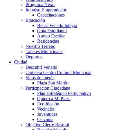
Programa Nexo
Impulso Emprendedor
Capacitaciones
Educación
Becas Venado Integra
Guía Estudiantil
Apoyo Escolar
Residencias
Nuestro Terreno
Talleres Municipales
Deportes
Ciudad
Descubrí Venado
Cartelera Centro Cultural Municipal
Sitios de interés
Plaza San Martín
Participación Ciudadana
Plan Estratégico Participativo
Quiero a Mi Plaza
Eco Ideatón
Vecinales
Juventudes
Cercania
Objetivo Cierre Basural
Reciclar Venado