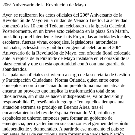
206º Aniversario de la Revolución de Mayo
Ayer, se realizaron los actos oficiales del 206º Aniversario de la
Revolución de Mayo en la ciudad de Venado Tuerto. La actividad
comenzó a las 10 con el Tedeum celebrado en la Iglesia Catedral.
Posteriormente, en un breve acto celebrado en la plaza San Martín,
presidido por el intendente José Luis Freyre, las autoridades locales,
escolares, fuerzas vivas, concejales, legisladores, autoridades
policiales, eclesiásticas y público en general celebraron el 206º
Aniversario de la Revolución de Mayo, con ofrenda floral colocada
ante la réplica de la Pirámide de Mayo instalada en el corazón de la
plaza central y que en esta oportunidad contó con una guardia de
abanderados.
Las palabras oficiales estuvieron a cargo de la secretaria de Gestión
y Participación Ciudadana, Norma Orlanda, quien entre otros
conceptos recordó que “cuando un pueblo toma una iniciativa de
encarar un proyecto que implica la trasformación total de su
idiosincrasia, sin duda se hacen indispensables, valor decisión y
responsabilidad”, reseñando luego que “en aquellos tiempos una
situación extrema se produjo en Buenos Aires, tras el
encarcelamiento del rey de España Fernando VII; criollos y
españoles se unieron entonces para formar un gobierno de
emergencia, pero ya tenían en sus corazones el germen del espíritu
independiente y democrático. A partir de ese momento el país se
replantea dejar de ser colonia para formar una verdadera Nación,