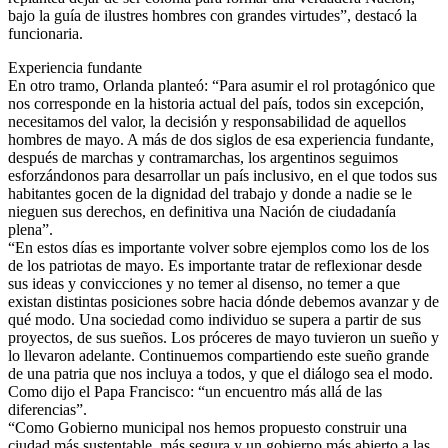
bajo la guía de ilustres hombres con grandes virtudes”, destacó la
funcionaria.
Experiencia fundante
En otro tramo, Orlanda planteó: “Para asumir el rol protagónico que
nos corresponde en la historia actual del país, todos sin excepción,
necesitamos del valor, la decisión y responsabilidad de aquellos
hombres de mayo. A más de dos siglos de esa experiencia fundante,
después de marchas y contramarchas, los argentinos seguimos
esforzándonos para desarrollar un país inclusivo, en el que todos sus
habitantes gocen de la dignidad del trabajo y donde a nadie se le
nieguen sus derechos, en definitiva una Nación de ciudadanía
plena”.
“En estos días es importante volver sobre ejemplos como los de los
de los patriotas de mayo. Es importante tratar de reflexionar desde
sus ideas y convicciones y no temer al disenso, no temer a que
existan distintas posiciones sobre hacia dónde debemos avanzar y de
qué modo. Una sociedad como individuo se supera a partir de sus
proyectos, de sus sueños. Los próceres de mayo tuvieron un sueño y
lo llevaron adelante. Continuemos compartiendo este sueño grande
de una patria que nos incluya a todos, y que el diálogo sea el modo.
Como dijo el Papa Francisco: “un encuentro más allá de las
diferencias”.
“Como Gobierno municipal nos hemos propuesto construir una
ciudad más sustentable, más segura y un gobierno más abierto a las