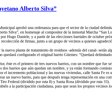
ayetano Alberto Silva”
unicipal aprobó una ordenanza para que el sector de la ciudad delimit
berto Silva”, en homenaje al compositor de la inmortal Marcha “San L
or Hugo Daniele, y a partir de las elecciones barriales de octubre próx
 recolección de firmas, junto a un grupo de vecinos a quienes agradeció
 la nueva planta de tratamiento de residuos -además del canal- serán al
ómo quedará configurado el original barrio Güemes: “Quedará delimitad
rior, éste es el primero de tres nuevos barrios, con un nombre que fue s
s dos barrios que aún quedan sin nombre, y ya están formando comisiones
Por el incremento poblacional y las nuevas viviendas, calle Santa Fe es 
 crear un nuevo barrio, para que después tenga representación en una com
iro Federal (dividido por ruta 8) y Santa Rosa (dividido por ruta 33).
bién a la participación ciudadana, para que sean los propios vecinos lo