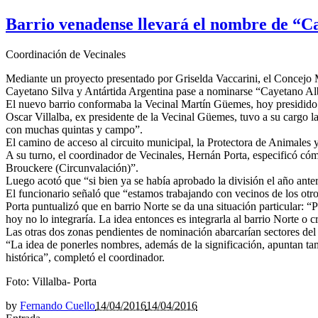
Barrio venadense llevará el nombre de “C
Coordinación de Vecinales
Mediante un proyecto presentado por Griselda Vaccarini, el Concejo M
Cayetano Silva y Antártida Argentina pase a nominarse “Cayetano Al
El nuevo barrio conformaba la Vecinal Martín Güemes, hoy presidido p
Oscar Villalba, ex presidente de la Vecinal Güemes, tuvo a su cargo la
con muchas quintas y campo”.
El camino de acceso al circuito municipal, la Protectora de Animales y
A su turno, el coordinador de Vecinales, Hernán Porta, especificó c
Brouckere (Circunvalación)”.
Luego acotó que “si bien ya se había aprobado la división el año ante
El funcionario señaló que “estamos trabajando con vecinos de los otro
Porta puntualizó que en barrio Norte se da una situación particular: “
hoy no lo integraría. La idea entonces es integrarla al barrio Norte o
Las otras dos zonas pendientes de nominación abarcarían sectores del T
“La idea de ponerles nombres, además de la significación, apuntan tam
histórica”, completó el coordinador.
Foto: Villalba- Porta
by
Fernando Cuello
14/04/2016
14/04/2016