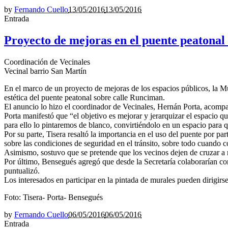
by
Fernando Cuello
13/05/2016
13/05/2016
Entrada
Proyecto de mejoras en el puente peatonal
Coordinación de Vecinales
Vecinal barrio San Martín
En el marco de un proyecto de mejoras de los espacios públicos, la Mu
estética del puente peatonal sobre calle Runciman.
El anuncio lo hizo el coordinador de Vecinales, Hernán Porta, acompa
Porta manifestó que “el objetivo es mejorar y jerarquizar el espacio 
para ello lo pintaremos de blanco, convirtiéndolo en un espacio para q
Por su parte, Tisera resaltó la importancia en el uso del puente por pa
sobre las condiciones de seguridad en el tránsito, sobre todo cuando c
Asimismo, sostuvo que se pretende que los vecinos dejen de cruzar a n
Por último, Bensegués agregó que desde la Secretaría colaborarían con
puntualizó.
Los interesados en participar en la pintada de murales pueden dirigirs
Foto: Tisera- Porta- Bensegués
by
Fernando Cuello
06/05/2016
06/05/2016
Entrada