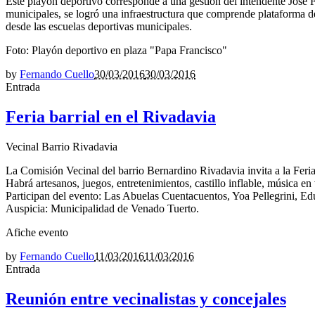
Este playón deportivo corresponde a una gestión del intendente José Fr
municipales, se logró una infraestructura que comprende plataforma de
desde las escuelas deportivas municipales.
Foto: Playón deportivo en plaza "Papa Francisco"
by
Fernando Cuello
30/03/2016
30/03/2016
Entrada
Feria barrial en el Rivadavia
Vecinal Barrio Rivadavia
La Comisión Vecinal del barrio Bernardino Rivadavia invita a la Feria
Habrá artesanos, juegos, entretenimientos, castillo inflable, música en
Participan del evento: Las Abuelas Cuentacuentos, Yoa Pellegrini, E
Auspicia: Municipalidad de Venado Tuerto.
Afiche evento
by
Fernando Cuello
11/03/2016
11/03/2016
Entrada
Reunión entre vecinalistas y concejales