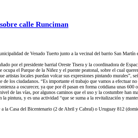
 sobre calle Runciman
nicipalidad de Venado Tuerto junto a la vecinal del barrio San Martín e
ñado por el presidente barrial Oreste Tisera y la coordinadora de Espa
que ocupa el Parque de la Niñez y el puente peatonal, sobre el cual que
ue artistas locales puedan volcar sus expresiones pintando murales”, se
rte de los ciudadanos. “Es importante el trabajo que vamos a efectuar no 
omienza a oscurecer, ya que por él pasan en forma cotidiana unas 600 o 
ivel de las vías, por algunos caminos que el uso y la costumbre han ma
 la pintura, y es una actividad “que se suma a la revitalización y mant
e a la Casa del Bicentenario (2 de Abril y Cabral) o Uruguay 812 (domic