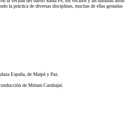
 la vecinal del barrio Santa Fe, los vecinos y las distintas áreas
do la práctica de diversas disciplinas, muchas de ellas gestadas
a plaza España, de Maipú y Paz.
 conducción de Miriam Carabajal.