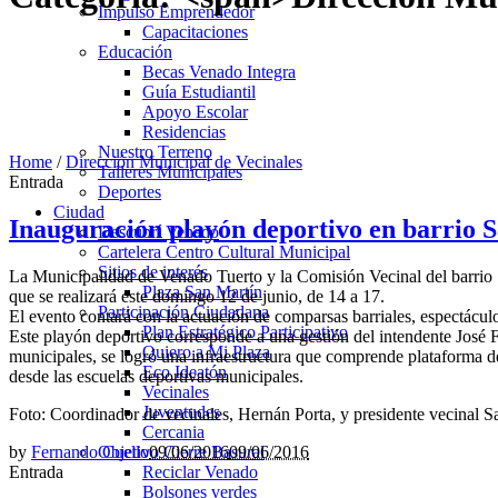
Impulso Emprendedor
Capacitaciones
Educación
Becas Venado Integra
Guía Estudiantil
Apoyo Escolar
Residencias
Nuestro Terreno
Home
/
Dirección Municipal de Vecinales
Talleres Municipales
Entrada
Deportes
Ciudad
Inauguración playón deportivo en barrio 
Descubrí Venado
Cartelera Centro Cultural Municipal
Sitios de interés
La Municipalidad de Venado Tuerto y la Comisión Vecinal del barrio S
Plaza San Martín
que se realizará este domingo 12 de junio, de 14 a 17.
Participación Ciudadana
El evento contará con la actuación de comparsas barriales, espectácu
Plan Estratégico Participativo
Este playón deportivo corresponde a una gestión del intendente José Fr
Quiero a Mi Plaza
municipales, se logró una infraestructura que comprende plataforma de
Eco Ideatón
desde las escuelas deportivas municipales.
Vecinales
Juventudes
Foto: Coordinador de vecinales, Hernán Porta, y presidente vecinal S
Cercania
by
Fernando Cuello
09/06/2016
09/06/2016
Objetivo Cierre Basural
Entrada
Reciclar Venado
Bolsones verdes