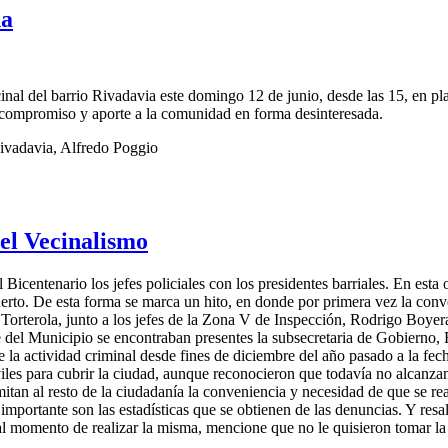
ña
nal del barrio Rivadavia este domingo 12 de junio, desde las 15, en p
, compromiso y aporte a la comunidad en forma desinteresada.
Rivadavia, Alfredo Poggio
del Vecinalismo
 Bicentenario los jefes policiales con los presidentes barriales. En esta 
to. De esta forma se marca un hito, en donde por primera vez la convoca
o Torterola, junto a los jefes de la Zona V de Inspección, Rodrigo Boy
e del Municipio se encontraban presentes la subsecretaria de Gobierno, 
 de la actividad criminal desde fines de diciembre del año pasado a la 
iles para cubrir la ciudad, aunque reconocieron que todavía no alcanzan
smitan al resto de la ciudadanía la conveniencia y necesidad de que se rea
y importante son las estadísticas que se obtienen de las denuncias. Y r
l momento de realizar la misma, mencione que no le quisieron tomar la 