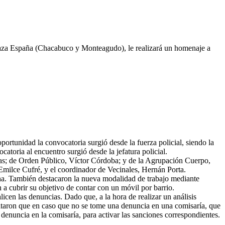
laza España (Chacabuco y Monteagudo), le realizará un homenaje a
oportunidad la convocatoria surgió desde la fuerza policial, siendo la
toria al encuentro surgió desde la jefatura policial.
eras; de Orden Público, Víctor Córdoba; y de la Agrupación Cuerpo,
Emilce Cufré, y el coordinador de Vecinales, Hernán Porta.
fecha. También destacaron la nueva modalidad de trabajo mediante
 a cubrir su objetivo de contar con un móvil por barrio.
licen las denuncias. Dado que, a la hora de realizar un análisis
esaltaron que en caso que no se tome una denuncia en una comisaría, que
denuncia en la comisaría, para activar las sanciones correspondientes.