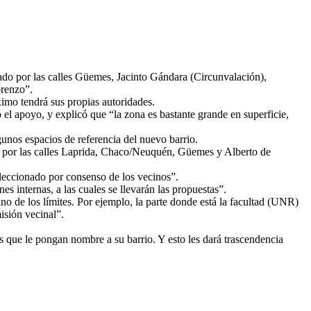
ado por las calles Güemes, Jacinto Gándara (Circunvalación),
orenzo”.
imo tendrá sus propias autoridades.
 el apoyo, y explicó que “la zona es bastante grande en superficie,
gunos espacios de referencia del nuevo barrio.
o por las calles Laprida, Chaco/Neuquén, Güemes y Alberto de
eleccionado por consenso de los vecinos”.
 internas, a las cuales se llevarán las propuestas”.
uno de los límites. Por ejemplo, la parte donde está la facultad (UNR)
isión vecinal”.
s que le pongan nombre a su barrio. Y esto les dará trascendencia