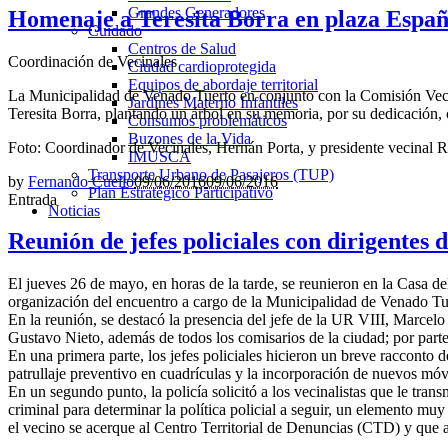
Grandes Generadores
Homenaje a Teresita Borra en plaza Espa
Cuidado
Centros de Salud
Coordinación de Vecinales
Ciudad cardioprotegida
Equipos de abordaje territorial
La Municipalidad de Venado Tuerto en conjunto con la Comisión Veci
Jardines Materno Infantiles
Teresita Borra, plantando un árbol en su memoria, por su dedicación
Consumos problemáticos
Buzones de la Vida
Foto: Coordinador de Vecinales, Hernán Porta, y presidente vecinal 
IMUSCA
Transporte Urbano de Pasajeros (TUP)
by
Fernando Cuello
09/06/2016
09/06/2016
Plan Estratégico Participativo
Entrada
Noticias
Reunión de jefes policiales con dirigentes 
El jueves 26 de mayo, en horas de la tarde, se reunieron en la Casa del
organización del encuentro a cargo de la Municipalidad de Venado Tuer
En la reunión, se destacó la presencia del jefe de la UR VIII, Marcel
Gustavo Nieto, además de todos los comisarios de la ciudad; por part
En una primera parte, los jefes policiales hicieron un breve racconto
patrullaje preventivo en cuadrículas y la incorporación de nuevos móv
En un segundo punto, la policía solicitó a los vecinalistas que le tran
criminal para determinar la política policial a seguir, un elemento mu
el vecino se acerque al Centro Territorial de Denuncias (CTD) y que a