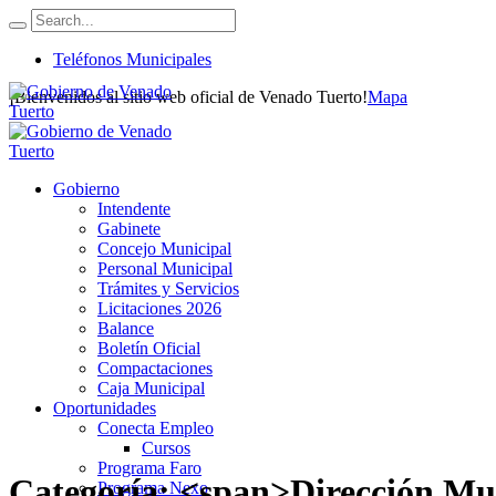
Teléfonos Municipales
¡Bienvenidos al sitio web oficial de Venado Tuerto!
Mapa
Gobierno
Intendente
Gabinete
Concejo Municipal
Personal Municipal
Trámites y Servicios
Licitaciones 2026
Balance
Boletín Oficial
Compactaciones
Caja Municipal
Oportunidades
Conecta Empleo
Cursos
Programa Faro
Categoría: <span>Dirección Mun
Programa Nexo