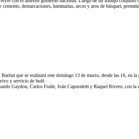
eyre con el anterior gobierno nacional. Luego de un trabajo conjunto con
 cemento, demarcaciones, luminarias, arcos y aros de básquet, permitien
 Barrial que se realizará este domingo 13 de marzo, desde las 16, en l
 vivo y servicio de bufé.
duardo Gaydou, Carlos Fraile, Iván Caporaletti y Raquel Rivero, con la