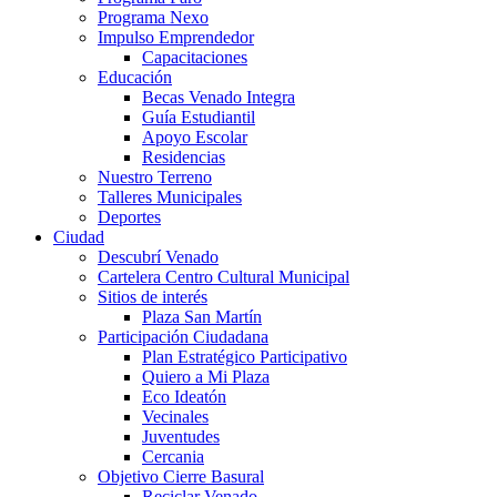
Programa Nexo
Impulso Emprendedor
Capacitaciones
Educación
Becas Venado Integra
Guía Estudiantil
Apoyo Escolar
Residencias
Nuestro Terreno
Talleres Municipales
Deportes
Ciudad
Descubrí Venado
Cartelera Centro Cultural Municipal
Sitios de interés
Plaza San Martín
Participación Ciudadana
Plan Estratégico Participativo
Quiero a Mi Plaza
Eco Ideatón
Vecinales
Juventudes
Cercania
Objetivo Cierre Basural
Reciclar Venado