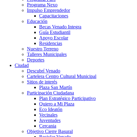
Programa Nexo
Impulso Emprendedor
Capacitaciones
Educación
Becas Venado Integra
Guía Estudiantil
Apoyo Escolar
Residencias
Nuestro Terreno
Talleres Municipales
Deportes
Ciudad
Descubrí Venado
Cartelera Centro Cultural Municipal
Sitios de interés
Plaza San Martín
Participación Ciudadana
Plan Estratégico Participativo
Quiero a Mi Plaza
Eco Ideatón
Vecinales
Juventudes
Cercania
Objetivo Cierre Basural
Reciclar Venado