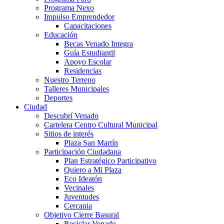
Programa Nexo
Impulso Emprendedor
Capacitaciones
Educación
Becas Venado Integra
Guía Estudiantil
Apoyo Escolar
Residencias
Nuestro Terreno
Talleres Municipales
Deportes
Ciudad
Descubrí Venado
Cartelera Centro Cultural Municipal
Sitios de interés
Plaza San Martín
Participación Ciudadana
Plan Estratégico Participativo
Quiero a Mi Plaza
Eco Ideatón
Vecinales
Juventudes
Cercania
Objetivo Cierre Basural
Reciclar Venado