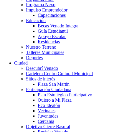
Programa Nexo
Impulso Emprendedor
Capacitaciones
Educación
Becas Venado Integra
Guía Estudiantil
Apoyo Escolar
Residencias
Nuestro Terreno
Talleres Municipales
Deportes
Ciudad
Descubrí Venado
Cartelera Centro Cultural Municipal
Sitios de interés
Plaza San Martín
Participación Ciudadana
Plan Estratégico Participativo
Quiero a Mi Plaza
Eco Ideatón
Vecinales
Juventudes
Cercania
Objetivo Cierre Basural
Reciclar Venado