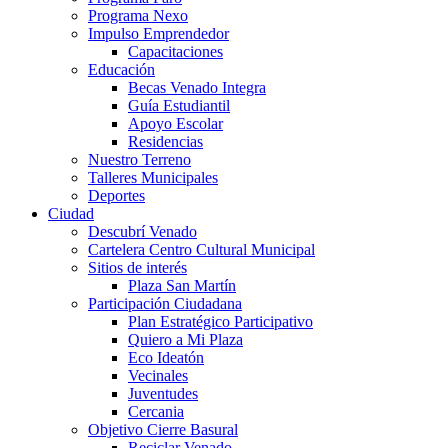
Programa Nexo
Impulso Emprendedor
Capacitaciones
Educación
Becas Venado Integra
Guía Estudiantil
Apoyo Escolar
Residencias
Nuestro Terreno
Talleres Municipales
Deportes
Ciudad
Descubrí Venado
Cartelera Centro Cultural Municipal
Sitios de interés
Plaza San Martín
Participación Ciudadana
Plan Estratégico Participativo
Quiero a Mi Plaza
Eco Ideatón
Vecinales
Juventudes
Cercania
Objetivo Cierre Basural
Reciclar Venado