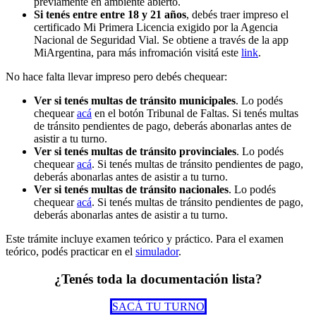
previamente en ambiente abierto.
Si tenés entre entre 18 y 21 años
, debés traer impreso el
certificado Mi Primera Licencia exigido por la Agencia
Nacional de Seguridad Vial. Se obtiene a través de la app
MiArgentina, para más infromación visitá este
link
.
No hace falta llevar impreso pero debés chequear:
Ver si tenés multas de tránsito municipales
. Lo podés
chequear
acá
en el botón Tribunal de Faltas. Si tenés multas
de tránsito pendientes de pago, deberás abonarlas antes de
asistir a tu turno.
Ver si tenés multas de tránsito provinciales
. Lo podés
chequear
acá
. Si tenés multas de tránsito pendientes de pago,
deberás abonarlas antes de asistir a tu turno.
Ver si tenés multas de tránsito nacionales
. Lo podés
chequear
acá
. Si tenés multas de tránsito pendientes de pago,
deberás abonarlas antes de asistir a tu turno.
Este trámite incluye examen teórico y práctico. Para el examen
teórico, podés practicar en el
simulador
.
¿Tenés toda la documentación lista?
SACÁ TU TURNO