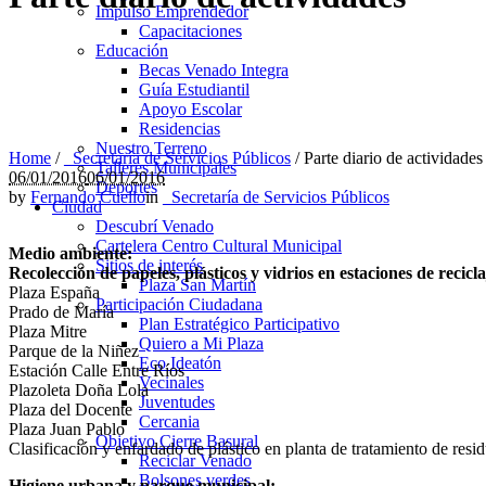
Impulso Emprendedor
Capacitaciones
Educación
Becas Venado Integra
Guía Estudiantil
Apoyo Escolar
Residencias
Nuestro Terreno
Home
/
_Secretaría de Servicios Públicos
/
Parte diario de actividades
Talleres Municipales
06/01/2016
06/01/2016
Deportes
by
Fernando Cuello
in
_Secretaría de Servicios Públicos
Ciudad
Descubrí Venado
Cartelera Centro Cultural Municipal
Medio ambiente:
Sitios de interés
Recolección de papeles, plásticos y vidrios en estaciones de recicla
Plaza San Martín
Plaza España
Participación Ciudadana
Prado de María
Plan Estratégico Participativo
Plaza Mitre
Quiero a Mi Plaza
Parque de la Niñez
Eco Ideatón
Estación Calle Entre Ríos
Vecinales
Plazoleta Doña Lola
Juventudes
Plaza del Docente
Cercania
Plaza Juan Pablo
Objetivo Cierre Basural
Clasificación y enfardado de plástico en planta de tratamiento de resi
Reciclar Venado
Bolsones verdes
Higiene urbana y parque municipal: