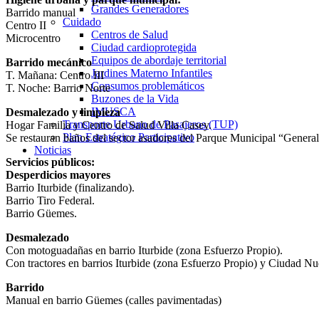
Grandes Generadores
Barrido manual
Cuidado
Centro II
Centros de Salud
Microcentro
Ciudad cardioprotegida
Equipos de abordaje territorial
Barrido mecánico
Jardines Materno Infantiles
T. Mañana: Centro III
Consumos problemáticos
T. Noche: Barrio Norte
Buzones de la Vida
IMUSCA
Desmalezado y limpieza
Transporte Urbano de Pasajeros (TUP)
Hogar Familia y Centro de Salud Villa Casey.
Plan Estratégico Participativo
Se restauran baños del sector asadores del Parque Municipal “Genera
Noticias
Servicios públicos:
Desperdicios mayores
Barrio Iturbide (finalizando).
Barrio Tiro Federal.
Barrio Güemes.
Desmalezado
Con motoguadañas en barrio Iturbide (zona Esfuerzo Propio).
Con tractores en barrios Iturbide (zona Esfuerzo Propio) y Ciudad Nu
Barrido
Manual en barrio Güemes (calles pavimentadas)