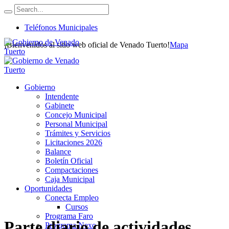
Teléfonos Municipales
¡Bienvenidos al sitio web oficial de Venado Tuerto!
Mapa
Gobierno
Intendente
Gabinete
Concejo Municipal
Personal Municipal
Trámites y Servicios
Licitaciones 2026
Balance
Boletín Oficial
Compactaciones
Caja Municipal
Oportunidades
Conecta Empleo
Cursos
Programa Faro
Parte diario de actividades
Programa Nexo