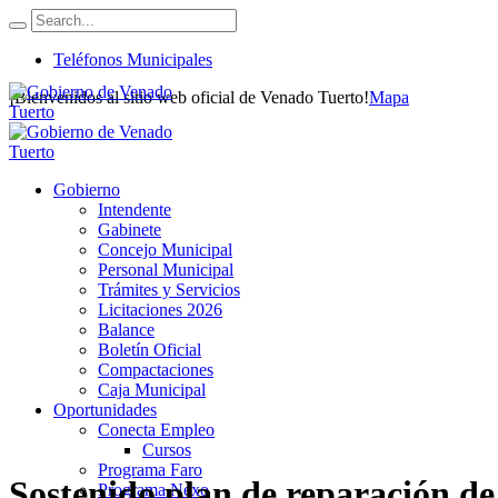
Teléfonos Municipales
¡Bienvenidos al sitio web oficial de Venado Tuerto!
Mapa
Gobierno
Intendente
Gabinete
Concejo Municipal
Personal Municipal
Trámites y Servicios
Licitaciones 2026
Balance
Boletín Oficial
Compactaciones
Caja Municipal
Oportunidades
Conecta Empleo
Cursos
Programa Faro
Sostenido plan de reparación de 
Programa Nexo