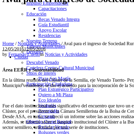
Impulso Emprendedor
Capacitaciones
Educación
Becas Venado Integra
Guía Estudiantil
Apoyo Escolar
Residencias
Nuestro Terreno
Home
/
Noticias y Actividades
/
Aval para el ingreso de Sociedad Rura
Talleres Municipales
12/05/2016
12/05/2016
Deportes
by
Fernando Cuello
in
Noticias y Actividades
Ciudad
Descubrí Venado
Cartelera Centro Cultural Municipal
Área EERR y Sustentabilidad
Sitios de interés
Plaza San Martín
En la última reunión del Clúster de la Semilla, eje Venado Tuerto- 
Participación Ciudadana
Municipio venadense, se dio el acuerdo para la incorporación de la 
Plan Estratégico Participativo
Quiero a Mi Plaza
Eco Ideatón
Vecinales
Fue el dato institucional más significativo del encuentro que tuvo un e
Juventudes
Clúster, por el presidente de la Cámara Semillerista de la Bolsa de Ce
Cercania
Desde ASA, en tanto, se ofreció un informe sobre las acciones realizad
Objetivo Cierre Basural
Además, se informó sobre el auspicio institucional del Clúster a la B
Reciclar Venado
sector semillero, articulada por una serie de instituciones.
Bolsones verdes