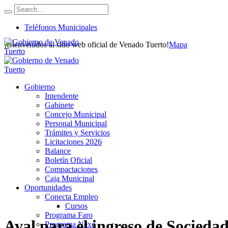
Teléfonos Municipales
¡Bienvenidos al sitio web oficial de Venado Tuerto!
Mapa
Gobierno
Intendente
Gabinete
Concejo Municipal
Personal Municipal
Trámites y Servicios
Licitaciones 2026
Balance
Boletín Oficial
Compactaciones
Caja Municipal
Oportunidades
Conecta Empleo
Cursos
Programa Faro
Aval para el ingreso de Sociedad
Programa Nexo