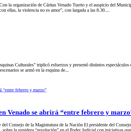
on la organización de Cáritas Venado Tuerto y el auspicio del Municip
ellas, la violencia no es amor”, con largada a las 8.30....
uinas Culturales” triplicó esfuerzos y presentó distintos espectáculos con
escenarios se armó en la esquina de...
en Venado se abrirá “entre febrero y marzo
 del Consejo de la Magistratura de la Nación El presidente del Consejo
sobre la venidera “revolución” en el Poder Judicial con iniciativas que