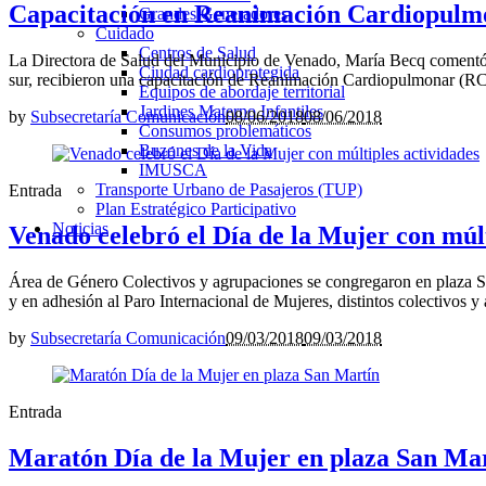
Capacitación en Reanimación Cardiopulmon
Grandes Generadores
Cuidado
Centros de Salud
La Directora de Salud del Municipio de Venado, María Becq comentó la
Ciudad cardioprotegida
sur, recibieron una capacitación de Reanimación Cardiopulmonar (RCP)
Equipos de abordaje territorial
Jardines Materno Infantiles
by
Subsecretaría Comunicación
08/06/2018
08/06/2018
Consumos problemáticos
Buzones de la Vida
IMUSCA
Transporte Urbano de Pasajeros (TUP)
Entrada
Plan Estratégico Participativo
Noticias
Venado celebró el Día de la Mujer con múlt
Área de Género Colectivos y agrupaciones se congregaron en plaza Sa
y en adhesión al Paro Internacional de Mujeres, distintos colectivos y 
by
Subsecretaría Comunicación
09/03/2018
09/03/2018
Entrada
Maratón Día de la Mujer en plaza San Ma