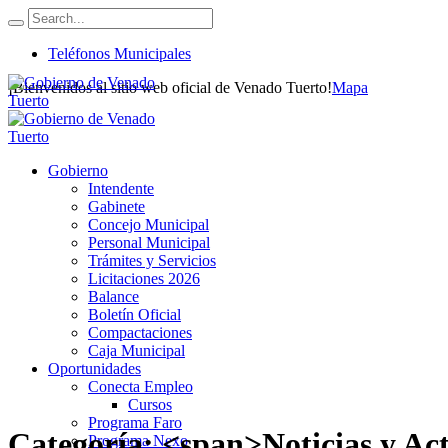
Teléfonos Municipales
¡Bienvenidos al sitio web oficial de Venado Tuerto!
Mapa
Gobierno
Intendente
Gabinete
Concejo Municipal
Personal Municipal
Trámites y Servicios
Licitaciones 2026
Balance
Boletín Oficial
Compactaciones
Caja Municipal
Oportunidades
Conecta Empleo
Cursos
Programa Faro
Categoría: <span>Noticias y Ac
Programa Nexo