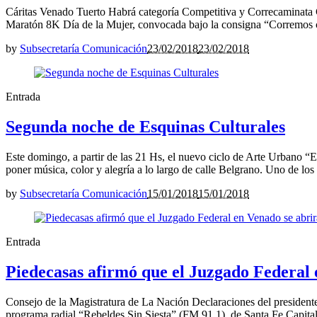
Cáritas Venado Tuerto Habrá categoría Competitiva y Correcaminata C
Maratón 8K Día de la Mujer, convocada bajo la consigna “Corremos con 
by
Subsecretaría Comunicación
23/02/2018
23/02/2018
Entrada
Segunda noche de Esquinas Culturales
Este domingo, a partir de las 21 Hs, el nuevo ciclo de Arte Urbano “Esq
poner música, color y alegría a lo largo de calle Belgrano. Uno de los 
by
Subsecretaría Comunicación
15/01/2018
15/01/2018
Entrada
Piedecasas afirmó que el Juzgado Federal 
Consejo de la Magistratura de La Nación Declaraciones del presidente
programa radial “Rebeldes Sin Siesta” (FM 91.1), de Santa Fe Capital, 