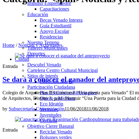
Impulso Emprendedor
Capacitaciones
Educación
Becas Venado Integra
Guía Estudiantil
Apoyo Escolar
Residencias
Nuestro Terreno
Home
/
Noticias y Actividades
Talleres Municipales
Deportes
Ciudad
Descubrí Venado
Entrada
Cartelera Centro Cultural Municipal
Sitios de interés
Se dará a conocer el ganador del anteproy
Plaza San Martín
Participación Ciudadana
Colegio de Arquitectos D3 Concurso “Una puerta para Venado” El miér
Plan Estratégico Participativo
de Arquitectos, Distrito 3, para construir “Una Puerta para la Ciudad
Quiero a Mi Plaza
Eco Ideatón
by
Subsecretaría Comunicación
11/06/2018
11/06/2018
Vecinales
Juventudes
Cercania
Objetivo Cierre Basural
Entrada
Reciclar Venado
Bolsones verdes