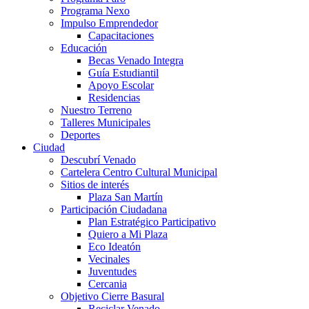
Programa Nexo
Impulso Emprendedor
Capacitaciones
Educación
Becas Venado Integra
Guía Estudiantil
Apoyo Escolar
Residencias
Nuestro Terreno
Talleres Municipales
Deportes
Ciudad
Descubrí Venado
Cartelera Centro Cultural Municipal
Sitios de interés
Plaza San Martín
Participación Ciudadana
Plan Estratégico Participativo
Quiero a Mi Plaza
Eco Ideatón
Vecinales
Juventudes
Cercania
Objetivo Cierre Basural
Reciclar Venado