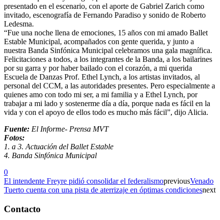
presentado en el escenario, con el aporte de Gabriel Zarich como
invitado, escenografía de Fernando Paradiso y sonido de Roberto
Ledesma.
“Fue una noche llena de emociones, 15 años con mi amado Ballet
Estable Municipal, acompañados con gente querida, y junto a
nuestra Banda Sinfónica Municipal celebramos una gala magnífica.
Felicitaciones a todos, a los integrantes de la Banda, a los bailarines
por su garra y por haber bailado con el corazón, a mi querida
Escuela de Danzas Prof. Ethel Lynch, a los artistas invitados, al
personal del CCM, a las autoridades presentes. Pero especialmente a
quienes amo con todo mi ser, a mi familia y a Ethel Lynch, por
trabajar a mi lado y sostenerme día a día, porque nada es fácil en la
vida y con el apoyo de ellos todo es mucho más fácil”, dijo Alicia.
Fuente:
El Informe- Prensa MVT
Fotos:
1. a 3. Actuación del Ballet Estable
4. Banda Sinfónica Municipal
0
El intendente Freyre pidió consolidar el federalismo
previous
Venado
Tuerto cuenta con una pista de aterrizaje en óptimas condiciones
next
Contacto