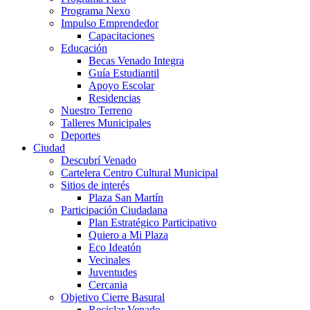
Programa Nexo
Impulso Emprendedor
Capacitaciones
Educación
Becas Venado Integra
Guía Estudiantil
Apoyo Escolar
Residencias
Nuestro Terreno
Talleres Municipales
Deportes
Ciudad
Descubrí Venado
Cartelera Centro Cultural Municipal
Sitios de interés
Plaza San Martín
Participación Ciudadana
Plan Estratégico Participativo
Quiero a Mi Plaza
Eco Ideatón
Vecinales
Juventudes
Cercania
Objetivo Cierre Basural
Reciclar Venado