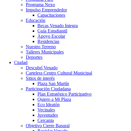
Programa Nexo
Impulso Emprendedor
Capacitaciones
Educación
Becas Venado Integra
Guía Estudiantil
Apoyo Escolar
Residencias
Nuestro Terreno
Talleres Municipales
Deportes
Ciudad
Descubrí Venado
Cartelera Centro Cultural Municipal
Sitios de interés
Plaza San Martín
Participación Ciudadana
Plan Estratégico Participativo
Quiero a Mi Plaza
Eco Ideatón
Vecinales
Juventudes
Cercania
Objetivo Cierre Basural
Reciclar Venado