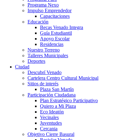
Programa Nexo
Impulso Emprendedor
Capacitaciones
Educación
Becas Venado Integra
Guía Estudiantil
Apoyo Escolar
Residencias
Nuestro Terreno
Talleres Municipales
Deportes
Ciudad
Descubrí Venado
Cartelera Centro Cultural Municipal
Sitios de interés
Plaza San Martín
Participación Ciudadana
Plan Estratégico Participativo
Quiero a Mi Plaza
Eco Ideatón
Vecinales
Juventudes
Cercania
Objetivo Cierre Basural
Reciclar Venado