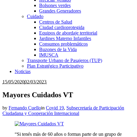
Bolsones verdes
Grandes Generadores
Cuidado
Centros de Salud
Ciudad cardioprotegida
Equipos de abordaje territorial
Jardines Materno Infantiles
Consumos problemáticos
Buzones de la Vida
IMUSCA
Transporte Urbano de Pasajeros (TUP)
Plan Estratégico Participativo
Noticias
15/05/2020
02/03/2023
Mayores Cuidados VT
by
Fernando Cuello
in
Covid 19
,
Subsecretaría de Participación
Ciudadana y Cooperación Internacional
“Si tenés más de 60 años o formas parte de un grupo de