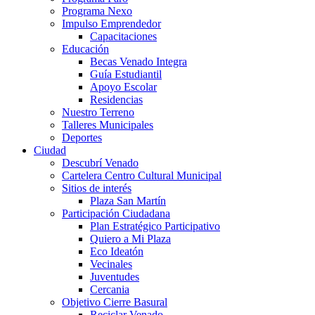
Programa Nexo
Impulso Emprendedor
Capacitaciones
Educación
Becas Venado Integra
Guía Estudiantil
Apoyo Escolar
Residencias
Nuestro Terreno
Talleres Municipales
Deportes
Ciudad
Descubrí Venado
Cartelera Centro Cultural Municipal
Sitios de interés
Plaza San Martín
Participación Ciudadana
Plan Estratégico Participativo
Quiero a Mi Plaza
Eco Ideatón
Vecinales
Juventudes
Cercania
Objetivo Cierre Basural
Reciclar Venado