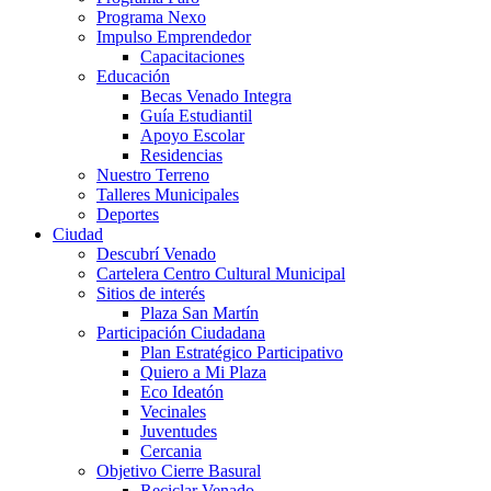
Programa Nexo
Impulso Emprendedor
Capacitaciones
Educación
Becas Venado Integra
Guía Estudiantil
Apoyo Escolar
Residencias
Nuestro Terreno
Talleres Municipales
Deportes
Ciudad
Descubrí Venado
Cartelera Centro Cultural Municipal
Sitios de interés
Plaza San Martín
Participación Ciudadana
Plan Estratégico Participativo
Quiero a Mi Plaza
Eco Ideatón
Vecinales
Juventudes
Cercania
Objetivo Cierre Basural
Reciclar Venado