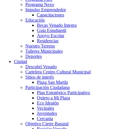
Programa Nexo
Impulso Emprendedor
Capacitaciones
Educación
Becas Venado Integra
Guía Estudiantil
Apoyo Escolar
Residencias
Nuestro Terreno
Talleres Municipales
Deportes
Ciudad
Descubrí Venado
Cartelera Centro Cultural Municipal
Sitios de interés
Plaza San Martín
Participación Ciudadana
Plan Estratégico Participativo
Quiero a Mi Plaza
Eco Ideatón
Vecinales
Juventudes
Cercania
Objetivo Cierre Basural
Reciclar Venado