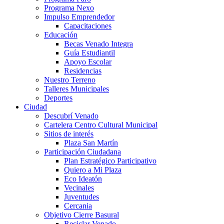
Programa Nexo
Impulso Emprendedor
Capacitaciones
Educación
Becas Venado Integra
Guía Estudiantil
Apoyo Escolar
Residencias
Nuestro Terreno
Talleres Municipales
Deportes
Ciudad
Descubrí Venado
Cartelera Centro Cultural Municipal
Sitios de interés
Plaza San Martín
Participación Ciudadana
Plan Estratégico Participativo
Quiero a Mi Plaza
Eco Ideatón
Vecinales
Juventudes
Cercania
Objetivo Cierre Basural
Reciclar Venado