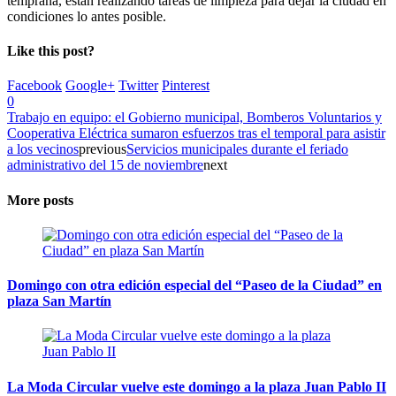
temprana, están realizando tareas de limpieza para dejar la ciudad en
condiciones lo antes posible.
Like this post?
Facebook
Google+
Twitter
Pinterest
0
Trabajo en equipo: el Gobierno municipal, Bomberos Voluntarios y
Cooperativa Eléctrica sumaron esfuerzos tras el temporal para asistir
a los vecinos
previous
Servicios municipales durante el feriado
administrativo del 15 de noviembre
next
More posts
Domingo con otra edición especial del “Paseo de la Ciudad” en
plaza San Martín
La Moda Circular vuelve este domingo a la plaza Juan Pablo II