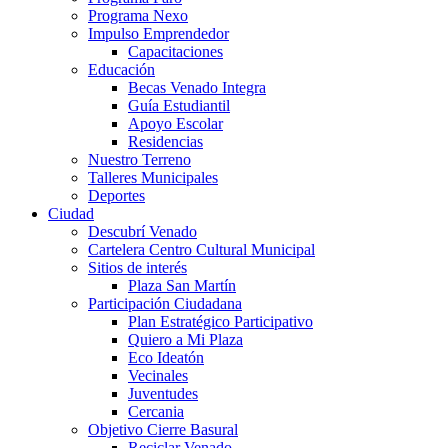
Programa Nexo
Impulso Emprendedor
Capacitaciones
Educación
Becas Venado Integra
Guía Estudiantil
Apoyo Escolar
Residencias
Nuestro Terreno
Talleres Municipales
Deportes
Ciudad
Descubrí Venado
Cartelera Centro Cultural Municipal
Sitios de interés
Plaza San Martín
Participación Ciudadana
Plan Estratégico Participativo
Quiero a Mi Plaza
Eco Ideatón
Vecinales
Juventudes
Cercania
Objetivo Cierre Basural
Reciclar Venado