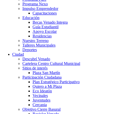
Programa Nexo
Impulso Emprendedor
Capacitaciones
Educación
Becas Venado Integra
Guía Estudiantil
Apoyo Escolar
Residencias
Nuestro Terreno
Talleres Municipales
Deportes
Ciudad
Descubrí Venado
Cartelera Centro Cultural Municipal
Sitios de interés
Plaza San Martín
Participación Ciudadana
Plan Estratégico Participativo
Quiero a Mi Plaza
Eco Ideatón
Vecinales
Juventudes
Cercania
Objetivo Cierre Basural
Reciclar Venado