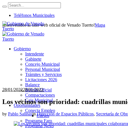
Teléfonos Municipales
¡Bienvenidos al sitio web oficial de Venado Tuerto!
Mapa
Gobierno
Intendente
Gabinete
Concejo Municipal
Personal Municipal
Trámites y Servicios
Licitaciones 2026
Balance
28/01/2022
28/01/2022
Boletín Oficial
Compactaciones
Caja Municipal
Los vecinos son prioridad: cuadrillas mun
Oportunidades
Conecta Empleo
by
Pablo Salinas
in
Dirección de Espacios Públicos
,
Secretaría de Obr
Cursos
Programa Faro
Programa Nexo