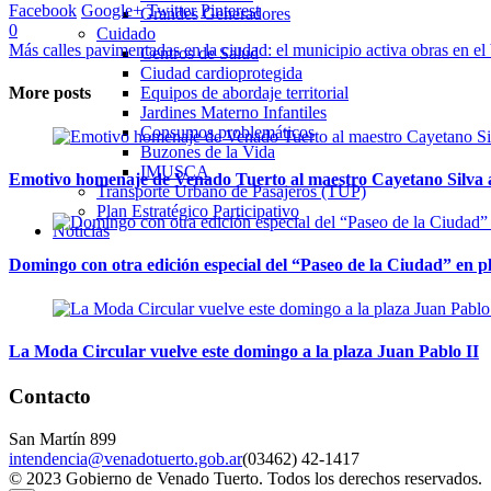
Facebook
Google+
Twitter
Pinterest
Grandes Generadores
0
Cuidado
Más calles pavimentadas en la ciudad: el municipio activa obras en el
Centros de Salud
Ciudad cardioprotegida
Equipos de abordaje territorial
More posts
Jardines Materno Infantiles
Consumos problemáticos
Buzones de la Vida
IMUSCA
Emotivo homenaje de Venado Tuerto al maestro Cayetano Silva a
Transporte Urbano de Pasajeros (TUP)
Plan Estratégico Participativo
Noticias
Domingo con otra edición especial del “Paseo de la Ciudad” en 
La Moda Circular vuelve este domingo a la plaza Juan Pablo II
Contacto
San Martín 899
intendencia@venadotuerto.gob.ar
(03462) 42-1417
© 2023 Gobierno de Venado Tuerto. Todos los derechos reservados.