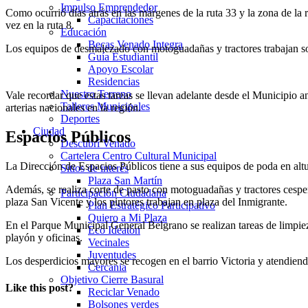
Impulso Emprendedor
Como ocurrió días atrás en las márgenes de la ruta 33 y la zona de la
Capacitaciones
vez en la ruta 8.
Educación
Becas Venado Integra
Los equipos de desmalezado con motoguadañas y tractores trabajan sob
Guía Estudiantil
Apoyo Escolar
Residencias
Nuestro Terreno
Vale recordar que estas tareas se llevan adelante desde el Municipio a
Talleres Municipales
arterias nacionales en la región.
Deportes
Ciudad
Espacios Públicos
Descubrí Venado
Cartelera Centro Cultural Municipal
La Dirección de Espacios Públicos tiene a sus equipos de poda en altu
Sitios de interés
Plaza San Martín
Además, se realiza corte de pasto con motoguadañas y tractores cespe
Participación Ciudadana
plaza San Vicente y los pintores trabajan en plaza del Inmigrante.
Plan Estratégico Participativo
Quiero a Mi Plaza
En el Parque Municipal General Belgrano se realizan tareas de limpiez
Eco Ideatón
playón y oficinas.
Vecinales
Juventudes
Los desperdicios mayores se recogen en el barrio Victoria y atendiend
Cercania
Objetivo Cierre Basural
Like this post?
Reciclar Venado
Bolsones verdes